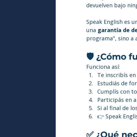
devuelven bajo nin
Speak English es u
una 
garantía de d
programa", sino a a
🛡️ ¿Cómo f
Funciona así:
Te inscribís en
Estudiás de fo
Cumplís con to
Participás en 
Si al final de 
👉 Speak Englis
✅ ¿Qué nec