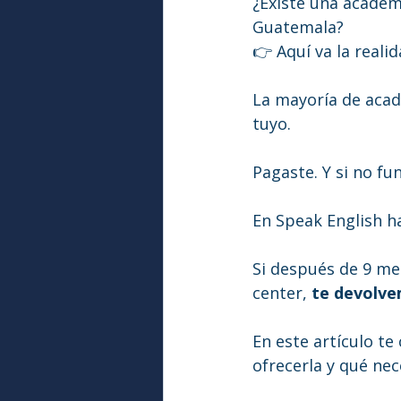
¿Existe una academi
Guatemala?
👉 Aquí va la realid
La mayoría de acad
tuyo.
Pagaste. Y si no fu
En Speak English h
Si después de 9 me
center, 
te devolve
En este artículo t
ofrecerla y qué nec