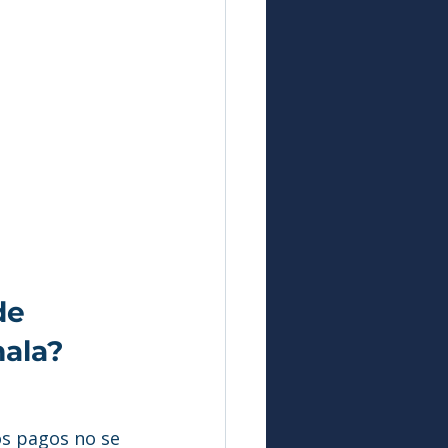
de 
mala?
s pagos no se 