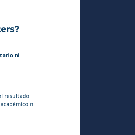
ters?
tario ni 
l resultado 
 académico ni 