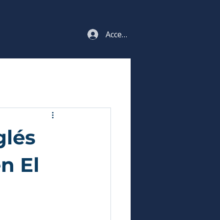
Acceso estudiantes
glés
n El