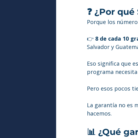
❓ ¿Por qué
Porque los números
👉 
8 de cada 10 g
Salvador y Guatema
Eso significa que 
programa necesitan 
Pero esos pocos ti
La garantía no es 
hacemos.
📊 ¿Qué gar