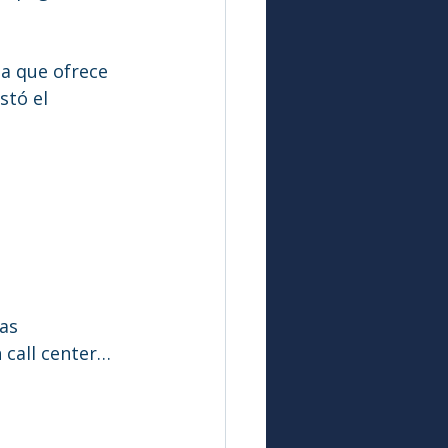
a que ofrece 
stó el 
das
n call center…