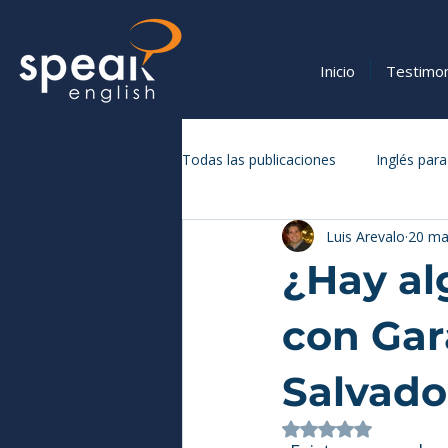
Inicio
Testimo
Todas las publicaciones
Inglés para
Luis Arevalo
20 ma
Vocabulario y Expresiones en Inglé
¿Hay al
con Gar
Salvado
Obtuvo NaN de 5 