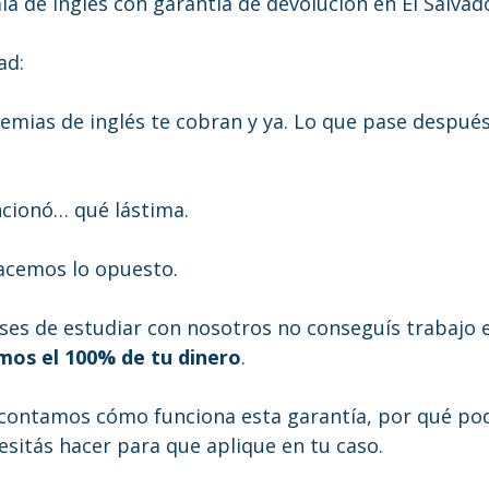
a de inglés con garantía de devolución en El Salvad
ad:
emias de inglés te cobran y ya. Lo que pase despué
ncionó… qué lástima.
acemos lo opuesto.
ses de estudiar con nosotros no conseguís trabajo e
mos el 100% de tu dinero
.
e contamos cómo funciona esta garantía, por qué p
esitás hacer para que aplique en tu caso.