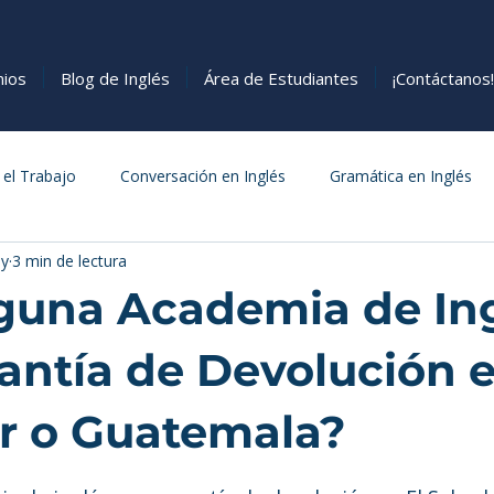
nios
Blog de Inglés
Área de Estudiantes
¡Contáctanos!
 el Trabajo
Conversación en Inglés
Gramática en Inglés
y
3 min de lectura
s
Cómo Aprender Inglés
Comida
guna Academia de In
antía de Devolución e
r o Guatemala?
estrellas.