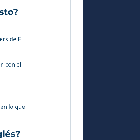
sto?
ers de El 
n con el 
en lo que 
glés?