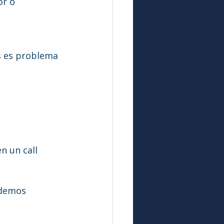
or o 
s es problema 
n un call 
odemos 