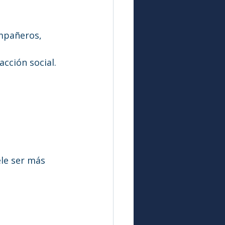
mpañeros, 
cción social.
ele ser más 