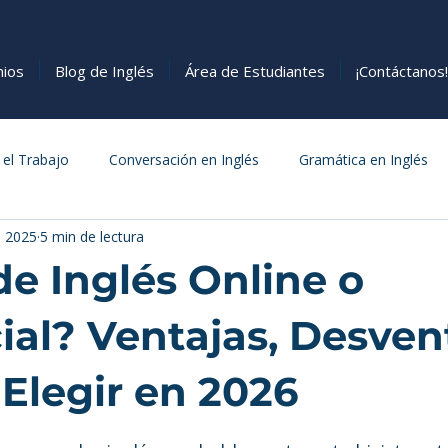
nios
Blog de Inglés
Área de Estudiantes
¡Contáctanos!
 el Trabajo
Conversación en Inglés
Gramática en Inglés
b 2025
5 min de lectura
s
Cómo Aprender Inglés
Comida
de Inglés Online o
ial? Ventajas, Desven
Elegir en 2026
estrellas.