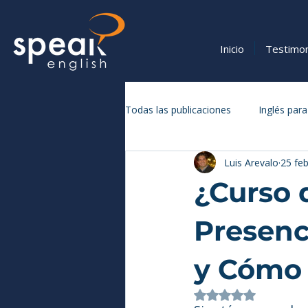
Inicio
Testimo
Todas las publicaciones
Inglés para
Luis Arevalo
25 fe
Vocabulario y Expresiones en Inglé
¿Curso 
Presenc
y Cómo 
Obtuvo NaN de 5 