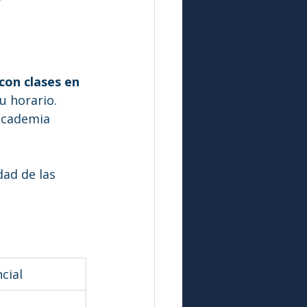
con clases en 
u horario.
 academia 
ad de las 
cial