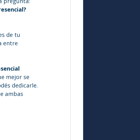
a pregunta:
resencial?
es de tu 
a entre 
sencial 
que mejor se 
dés dedicarle.
tre ambas 