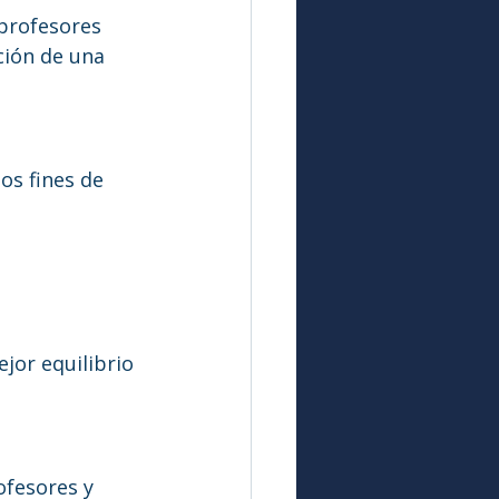
profesores 
ción de una 
os fines de 
or equilibrio 
fesores y 