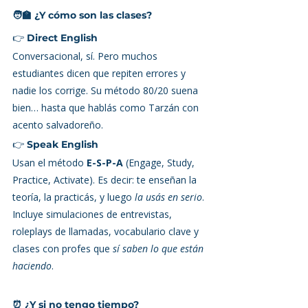
🧑‍🏫 ¿Y cómo son las clases?
👉 
Direct English
Conversacional, sí. Pero muchos 
estudiantes dicen que repiten errores y 
nadie los corrige. Su método 80/20 suena 
bien… hasta que hablás como Tarzán con 
acento salvadoreño.
👉 
Speak English
Usan el método 
E-S-P-A
 (Engage, Study, 
Practice, Activate). Es decir: te enseñan la 
teoría, la practicás, y luego 
la usás en serio
. 
Incluye simulaciones de entrevistas, 
roleplays de llamadas, vocabulario clave y 
clases con profes que 
sí saben lo que están 
haciendo
.
⏰ ¿Y si no tengo tiempo?