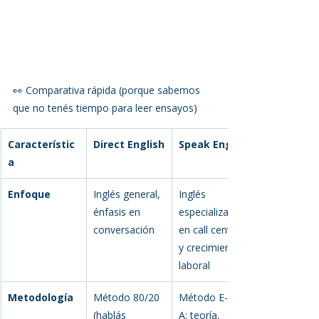
👀 Comparativa rápida (porque sabemos 
que no tenés tiempo para leer ensayos)
Característic
Direct English
Speak English
a
Enfoque
Inglés general, 
Inglés 
énfasis en 
especializado 
conversación
en call centers 
y crecimiento 
laboral
Metodología
Método 80/20 
Método E-S-P-
(hablás 
A: teoría, 