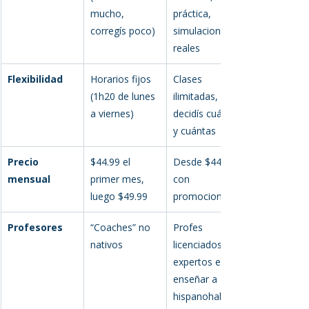
mucho, 
práctica, 
corregís poco)
simulaciones 
reales
Flexibilidad
Horarios fijos 
Clases 
(1h20 de lunes 
ilimitadas, vos 
a viernes)
decidís cuándo 
y cuántas
Precio 
$44.99 el 
Desde $44.99, 
mensual
primer mes, 
con 
luego $49.99
promociones
Profesores
“Coaches” no 
Profes 
nativos
licenciados, 
expertos en 
enseñar a 
hispanohablant