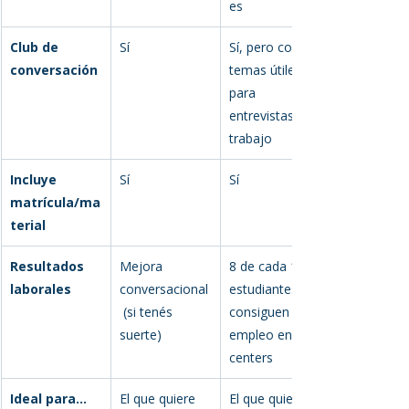
es
Club de 
Sí
Sí, pero con 
conversación
temas útiles 
para 
entrevistas y 
trabajo
Incluye 
Sí
Sí
matrícula/ma
terial
Resultados 
Mejora 
8 de cada 10 
laborales
conversacional
estudiantes 
 (si tenés 
consiguen 
suerte)
empleo en call 
centers
Ideal para…
El que quiere 
El que quiere 