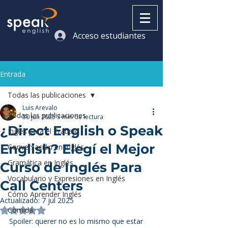
Acceso estudiantes
Entrada
Todas las publicaciones
Luis Arevalo
Todas las publicaciones
30 jun 2025
3 min de lectura
¿Direct English o Speak
Inglés para el Trabajo
English? Elegí el Mejor
Conversación en Inglés
Gramática en Inglés
Curso de Inglés Para
Vocabulario y Expresiones en Inglés
Call Centers
Cómo Aprender Inglés
Actualizado:
7 jul 2025
Comida
Obtuvo NaN de 5 estrellas.
Spoiler: querer no es lo mismo que estar 