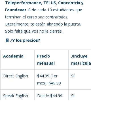
Teleperformance, TELUS, Concentrix y 
Foundever
. 8 de cada 10 estudiantes que 
terminan el curso 
son contratados
. 
Literalmente, te están abriendo la puerta. 
Solo falta que vos no la cierres.
🧾 ¿Y los precios?
Academia
Precio 
¿Incluye 
mensual
matrícula?
Direct English
$44.99 (1er 
Sí
mes), $49.99
Speak English
Desde $44.99
Sí
✅ Conclusión que no te va a gustar, 
pero te va a servir: