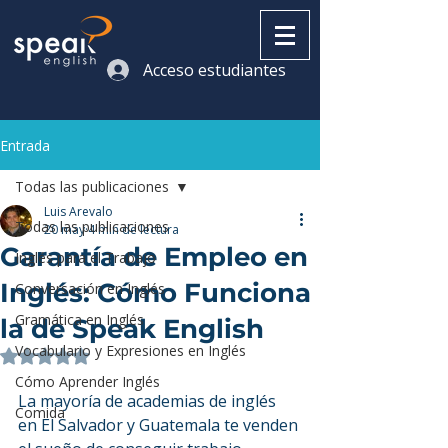
Acceso estudiantes
Entrada
Todas las publicaciones
Luis Arevalo
Todas las publicaciones
20 may
4 min de lectura
Garantía de Empleo en
Inglés para el Trabajo
Inglés: Cómo Funciona
Conversación en Inglés
Gramática en Inglés
la de Speak English
Vocabulario y Expresiones en Inglés
Obtuvo NaN de 5 estrellas.
Cómo Aprender Inglés
La mayoría de academias de inglés 
Comida
en El Salvador y Guatemala te venden 