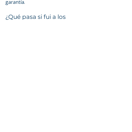
garantía.
¿Qué pasa si fui a los 
procesos y ninguna 
empresa me contrató?
Si participaste en al menos 3 
procesos y no recibiste ninguna 
oferta, la garantía aplica. Speak no 
controla la decisión final de las 
empresas, pero sí se hace 
responsable del proceso.
¿Desde cuándo aplica?
Para programas que empezaron a 
partir del 1 de enero de 2025.
🔥 ¿Por qué Speak 
English puede 