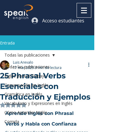
Acceso estudiantes
Entrada
Todas las publicaciones
Luis Arevalo
Todas las publicaciones
17 mar 2025
3 min de lectura
25 Phrasal Verbs
Inglés para el Trabajo
Esenciales con
Conversación en Inglés
Gramática en Inglés
Traducción y Ejemplos
Vocabulario y Expresiones en Inglés
Obtuvo NaN de 5 estrellas.
Cómo Aprender Inglés
Aprende Inglés con Phrasal 
Comida
Verbs y Habla con Confianza