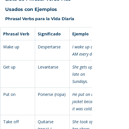
Usados con Ejemplos
Phrasal Verbs para la Vida Diaria
Phrasal Verb
Significado
Ejemplo
Wake up
Despertarse
I wake up at 7 
AM every day.
Get up
Levantarse
She gets up 
late on 
Sundays.
Put on
Ponerse (ropa)
He put on a 
jacket because 
it was cold.
Take off
Quitarse 
She took off 
(ropa) / 
her shoes.
 / 