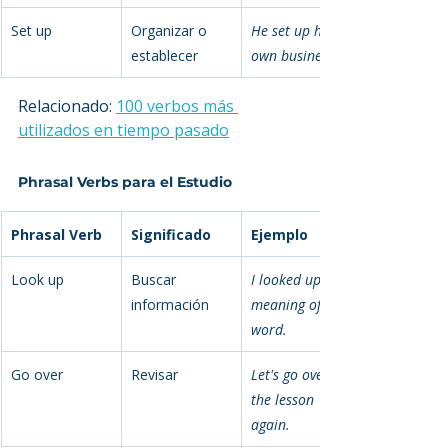
Set up
Organizar o 
He set up his 
establecer
own business.
Relacionado: 
100 verbos más 
utilizados en tiempo pasado
Phrasal Verbs para el Estudio
Phrasal Verb
Significado
Ejemplo
Look up
Buscar 
I looked up the 
información
meaning of the 
word.
Go over
Revisar
Let's go over 
the lesson 
again.