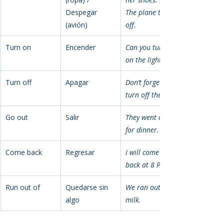
Despegar 
The plane took 
(avión)
off.
Turn on
Encender
Can you turn 
on the lights?
Turn off
Apagar
Don’t forget to 
turn off the TV.
Go out
Salir
They went out 
for dinner.
Come back
Regresar
I will come 
back at 8 PM.
Run out of
Quedarse sin 
We ran out of 
algo
milk.