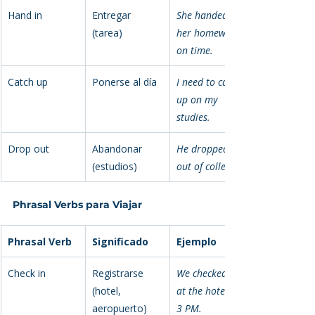
Hand in
Entregar 
She handed in 
(tarea)
her homework 
on time.
Catch up
Ponerse al día
I need to catch 
up on my 
studies.
Drop out
Abandonar 
He dropped 
(estudios)
out of college.
Phrasal Verbs para Viajar
Phrasal Verb
Significado
Ejemplo
Check in
Registrarse 
We checked in 
(hotel, 
at the hotel at 
aeropuerto)
3 PM.