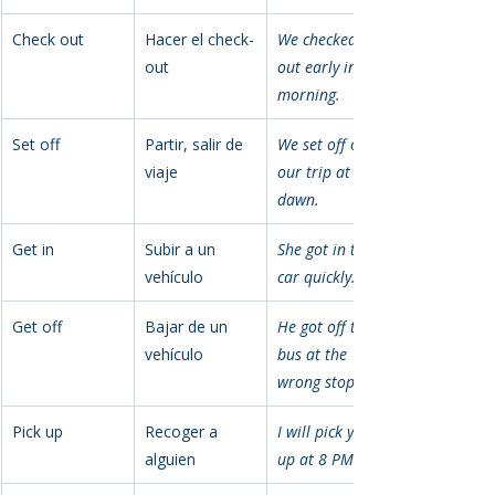
Check out
Hacer el check-
We checked 
out
out early in the 
morning.
Set off
Partir, salir de 
We set off on 
viaje
our trip at 
dawn.
Get in
Subir a un 
She got in the 
vehículo
car quickly.
Get off
Bajar de un 
He got off the 
vehículo
bus at the 
wrong stop.
Pick up
Recoger a 
I will pick you 
alguien
up at 8 PM.