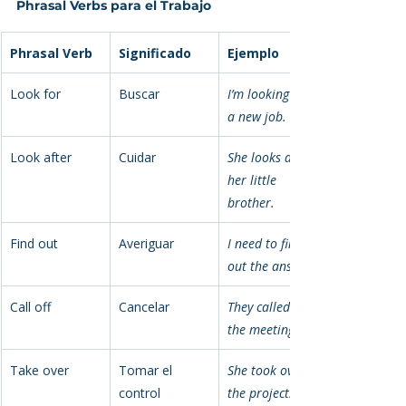
Phrasal Verbs para el Trabajo
Phrasal Verb
Significado
Ejemplo
Look for
Buscar
I’m looking for 
a new job.
Look after
Cuidar
She looks after 
her little 
brother.
Find out
Averiguar
I need to find 
out the answer.
Call off
Cancelar
They called off 
the meeting.
Take over
Tomar el 
She took over 
control
the project.