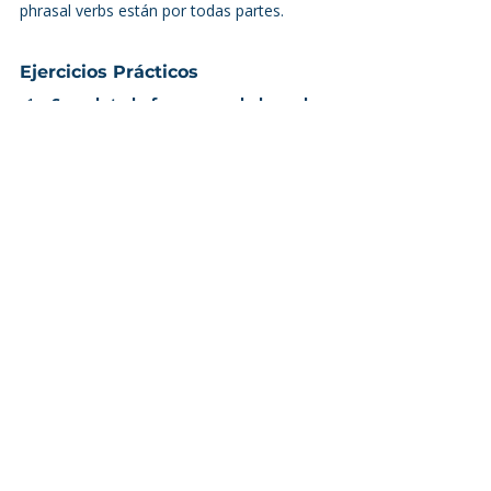
phrasal verbs están por todas partes.
Ejercicios Prácticos
Completa la frase con el phrasal 
verb correcto:
I need to ___ (buscar) a new job.
She ___ (cuidar) her grandmother.
They ___ (terminaron su relación) 
last year.
Escribe oraciones con los 
siguientes phrasal verbs:
Look for
Get up
Run out of
¡Lleva tu Inglés al Siguiente Nivel con 
Speak English!