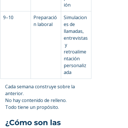
ión
9–10
Preparació
Simulacion
n laboral
es de 
llamadas, 
entrevistas
 y 
retroalime
ntación 
personaliz
ada
Cada semana construye sobre la 
anterior.
No hay contenido de relleno.
Todo tiene un propósito.
¿Cómo son las 