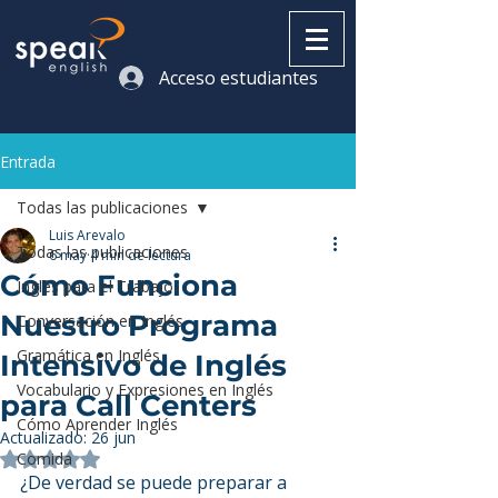
Acceso estudiantes
Entrada
Todas las publicaciones
Luis Arevalo
Todas las publicaciones
6 may
4 min de lectura
Cómo Funciona
Inglés para el Trabajo
Nuestro Programa
Conversación en Inglés
Gramática en Inglés
Intensivo de Inglés
Vocabulario y Expresiones en Inglés
para Call Centers
Cómo Aprender Inglés
Actualizado:
26 jun
Comida
Obtuvo NaN de 5 estrellas.
¿De verdad se puede preparar a 