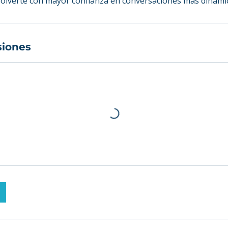
olverte con mayor confianza en conversaciones más dinámic
siones