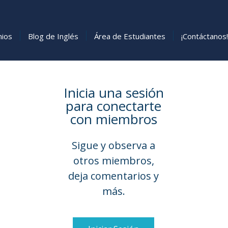
nios
Blog de Inglés
Área de Estudiantes
¡Contáctanos!
Inicia una sesión
para conectarte
con miembros
Sigue y observa a
otros miembros,
deja comentarios y
más.