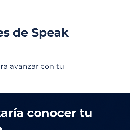
es de Speak
ra avanzar con tu
aría conocer tu
.