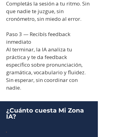
Completás la sesión a tu ritmo. Sin
comprensión auditiva
que nadie te juzgue, sin
vocabulario
cronómetro, sin miedo al error.
👉 Practicar ahora
Paso 3 — Recibís feedback
inmediato
Al terminar, la IA analiza tu
práctica y te da feedback
específico sobre pronunciación,
gramática, vocabulario y fluidez.
Sin esperar, sin coordinar con
nadie.
¿Cuánto cuesta Mi Zona
IA?