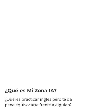
velocidad de lectura
precisión de palabras leídas
👉 Practicar ahora
¿Qué es Mi Zona IA?
¿Querés practicar inglés pero te da
pena equivocarte frente a alguien?