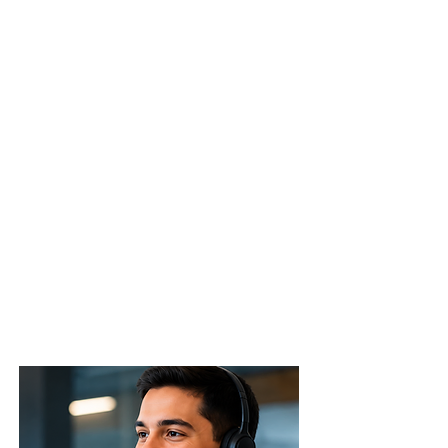
pronunciación
fluidez
gramática
vocabulario
👉 Practicar ahora