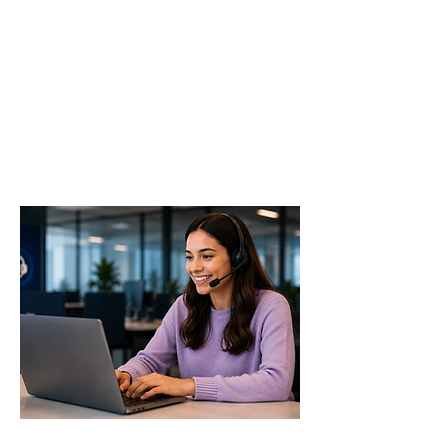
profesionalismo
manejo de situaciones
difíciles
👉 Practicar ahora
Call Center Chat