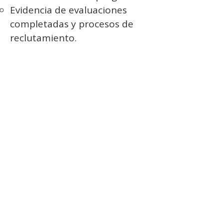
Evidencia de evaluaciones
completadas y procesos de
reclutamiento.
Speak revisará el historial
académico, asistencia,
evaluaciones y participación.
La resolución se comunicará
por escrito en un máximo de
15 días hábiles.
Si la solicitud es aprobada, se
realizará el reembolso del 100
% del monto pagado, por el
mismo medio de pago
utilizado originalmente.
7.5 Alcance y limitaciones