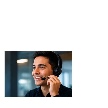
pronunciación
fluidez
gramática
vocabulario
Call Center Voice