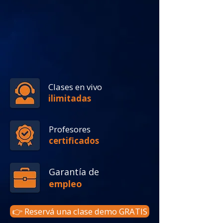
Latinoamérica — para
conseguir trabajo en un call
center, crecer
profesionalmente o
comunicarte con confianza en
el mundo laboral.
Clases en vivo
ilimitadas
Profesores
certificados
Garantía de
empleo
👉 Reservá una clase demo GRATIS