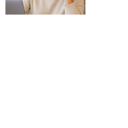
Listening Practice
comprensión auditiva
vocabulario