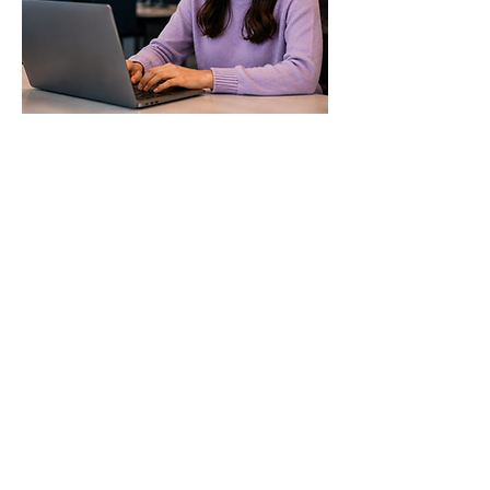
Call Center Chat
gramática
vocabulario