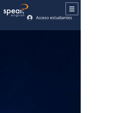
Acceso estudiantes
De cero a
bilingüe en
menos de
9
meses
Clases de inglés en vivo
ilimitadas con profesores
certificados. Estudiá a tu ritmo
desde cualquier país de