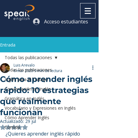
Acceso estudiantes
Entrada
Todas las publicaciones
Luis Arevalo
Todas las publicaciones
6 mar 2025
9 min de lectura
Cómo aprender inglés
Inglés para el Trabajo
rápido: 10 estrategias
Conversación en Inglés
Gramática en Inglés
que realmente
Vocabulario y Expresiones en Inglés
funcionan
Cómo Aprender Inglés
Actualizado:
29 jul
Comida
Obtuvo NaN de 5 estrellas.
¿Quieres aprender inglés rápido 