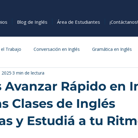
nios
Blog de Inglés
Área de Estudiantes
¡Contáctanos!
 el Trabajo
Conversación en Inglés
Gramática en Inglés
b 2025
3 min de lectura
s
Cómo Aprender Inglés
Comida
 Avanzar Rápido en I
as Clases de Inglés
as y Estudiá a tu Rit