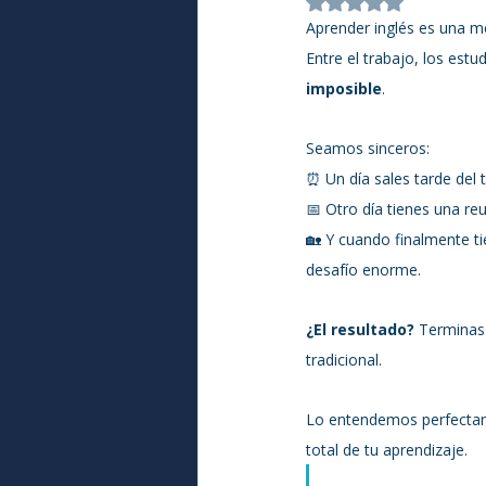
Obtuvo NaN de 5 
Aprender inglés es una m
Entre el trabajo, los estud
imposible
.
Seamos sinceros:
⏰ Un día sales tarde del 
📅 Otro día tienes una re
🏡 Y cuando finalmente ti
desafío enorme.
¿El resultado?
 Terminas
tradicional.
Lo entendemos perfectame
total de tu aprendizaje.