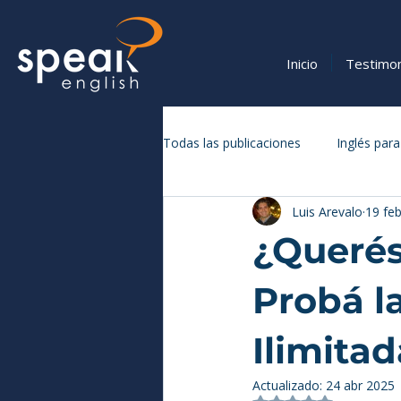
Inicio
Testimo
Todas las publicaciones
Inglés para
Luis Arevalo
19 fe
Vocabulario y Expresiones en Inglé
¿Querés
Probá l
Ilimitad
Actualizado:
24 abr 2025