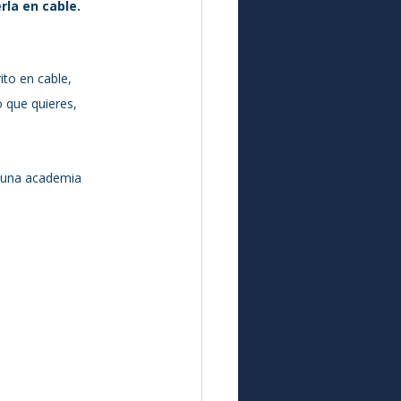
rla en cable.
to en cable, 
o que quieres, 
n una academia 