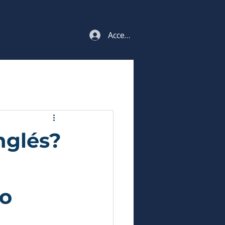
Acceso estudiantes
nglés?
mo