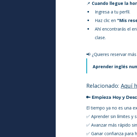
📌 
Cuando llegue la hor
Ingresa a tu perfil.
Haz clic en 
"Mis res
Ahí encontrarás el en
clase. 
📢 ¿Quieres reservar más c
Aprender inglés nunc
Relacionado: 
Aquí 
🔑 
Empieza Hoy y Des
El tiempo ya no es una ex
✅ Aprender sin límites y si
✅ Avanzar más rápido sin
✅ Ganar confianza para ha