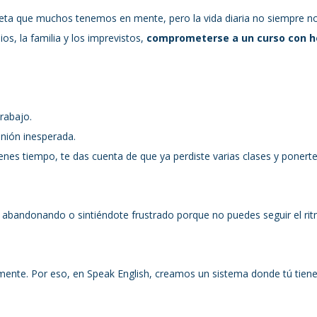
estrellas.
eta que muchos tenemos en mente, pero la vida diaria no siempre nos 
ios, la familia y los imprevistos, 
comprometerse a un curso con hor
trabajo.
unión inesperada.
enes tiempo, te das cuenta de que ya perdiste varias clases y ponerte 
 abandonando o sintiéndote frustrado porque no puedes seguir el rit
nte. Por eso, en Speak English, creamos un sistema donde tú tienes