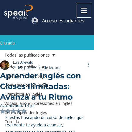
Acceso estudiantes
Entrada
Todas las publicaciones
Luis Arevalo
Todas las publicaciones
21 feb 2025
3 min de lectura
Aprender Inglés con
Inglés para el Trabajo
Clases Ilimitadas:
Conversación en Inglés
Gramática en Inglés
Avanzá a tu Ritmo
Vocabulario y Expresiones en Inglés
Actualizado:
13 jul
Obtuvo NaN de 5 estrellas.
Cómo Aprender Inglés
Si estás buscando un curso de inglés que 
Comida
realmente te ayude a avanzar, 