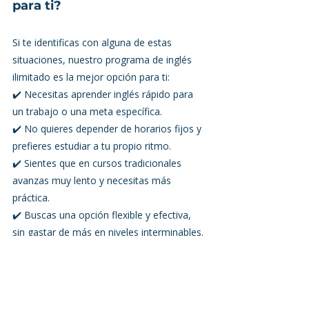
para ti?
Si te identificas con alguna de estas 
situaciones, nuestro programa de inglés 
ilimitado es la mejor opción para ti:
✔️ Necesitas aprender inglés rápido para 
un trabajo o una meta específica.
✔️ No quieres depender de horarios fijos y 
prefieres estudiar a tu propio ritmo.
✔️ Sientes que en cursos tradicionales 
avanzas muy lento y necesitas más 
práctica.
✔️ Buscas una opción flexible y efectiva, 
sin gastar de más en niveles interminables.
Si de verdad quieres mejorar tu inglés, 
necesitas un método que te permita 
practicar tanto como sea posible.