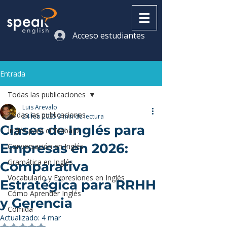
Acceso estudiantes
Entrada
Todas las publicaciones
Luis Arevalo
Todas las publicaciones
24 feb 2025
3 min de lectura
Clases de Inglés para
Inglés para el Trabajo
Empresas en 2026:
Conversación en Inglés
Gramática en Inglés
Comparativa
Vocabulario y Expresiones en Inglés
Estratégica para RRHH
Cómo Aprender Inglés
y Gerencia
Comida
Actualizado:
4 mar