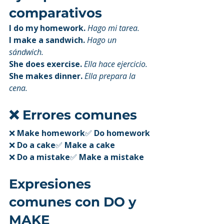
comparativos
I do my homework. 
Hago mi tarea.
I make a sandwich. 
Hago un 
sándwich.
She does exercise. 
Ella hace ejercicio.
She makes dinner. 
Ella prepara la 
cena.
❌ Errores comunes
❌ 
Make homework
✅ 
Do homework
❌ 
Do a cake
✅ 
Make a cake
❌ 
Do a mistake
✅ 
Make a mistake
Expresiones 
comunes con DO y 
MAKE