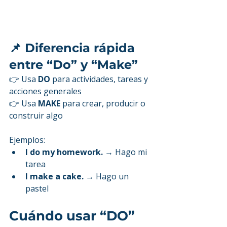
📌 Diferencia rápida 
entre “Do” y “Make”
👉 Usa 
DO
 para actividades, tareas y 
acciones generales
👉 Usa 
MAKE
 para crear, producir o 
construir algo
Ejemplos:
I do my homework.
 → Hago mi 
tarea
I make a cake.
 → Hago un 
pastel
Cuándo usar “DO” 