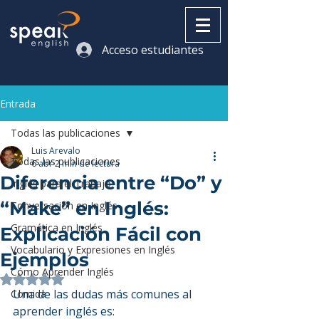
Acceso estudiantes
Entrada
Todas las publicaciones
Luis Arevalo
Todas las publicaciones
6 abr
2 min de lectura
Diferencia entre “Do” y
Inglés para el Trabajo
“Make” en Inglés:
Conversación en Inglés
Gramática en Inglés
Explicación Fácil con
Vocabulario y Expresiones en Inglés
Ejemplos
Cómo Aprender Inglés
Obtuvo NaN de 5 estrellas.
Una de las dudas más comunes al 
Comida
aprender inglés es: