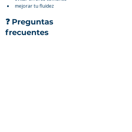
mejorar tu fluidez
❓ Preguntas 
frecuentes
¿Cuál es la diferencia 
entre do y make?
Do
 se usa para tareas y actividades. 
Make
 se usa para crear o producir 
algo.
¿Se puede usar do 
para todo?
No. Hay expresiones específicas que 
usan make.
¿Cómo saber cuál 