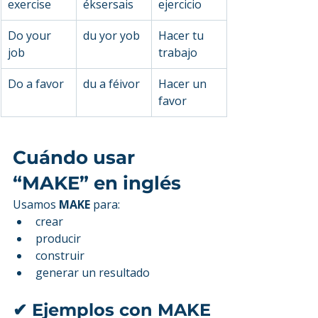
exercise
éksersais
ejercicio
Do your 
du yor yob
Hacer tu 
job
trabajo
Do a favor
du a féivor
Hacer un 
favor
Cuándo usar 
“MAKE” en inglés
Usamos 
MAKE
 para:
crear
producir
construir
generar un resultado
✔ Ejemplos con MAKE