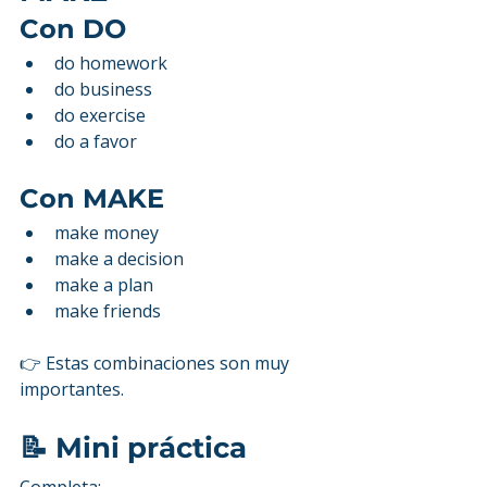
Con DO
do homework
do business
do exercise
do a favor
Con MAKE
make money
make a decision
make a plan
make friends
👉 Estas combinaciones son muy 
importantes.
📝 Mini práctica