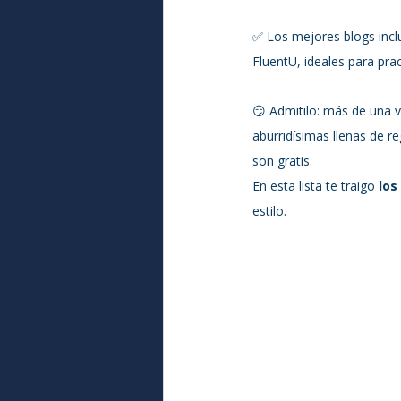
✅ Los mejores blogs inclu
FluentU, ideales para pra
😏 Admitilo: más de una v
aburridísimas llenas de r
son gratis.
En esta lista te traigo 
los
estilo. 