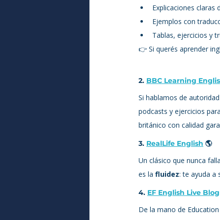
Explicaciones claras 
Ejemplos con traducci
Tablas, ejercicios y t
👉 Si querés aprender ing
2. 
BBC Learning Engli
Si hablamos de autoridad 
podcasts y ejercicios par
británico con calidad gara
3. 
RealLife English
 🌎
Un clásico que nunca falla
es la 
fluidez
: te ayuda a
4. 
EF English Live Blog
De la mano de Education F