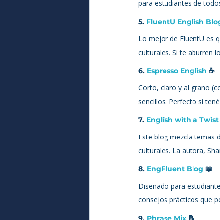
para estudiantes de todos
5.
 FluentU English Blo
Lo mejor de FluentU es qu
culturales. Si te aburren 
6. 
Espresso English
 ☕
Corto, claro y al grano (
sencillos. Perfecto si te
7. 
English with a Twist
Este blog mezcla temas de
culturales. La autora, Shan
8. 
EngFluent Blog
 📖
Diseñado para estudiante
consejos prácticos que pod
9. 
Phrase Mix
 📝