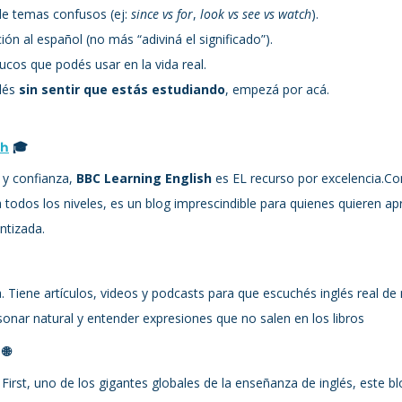
de temas confusos (ej: 
since vs for
, 
look vs see vs watch
).
ón al español (no más “adiviná el significado”).
rucos que podés usar en la vida real.
lés 
sin sentir que estás estudiando
, empezá por acá.
sh
 🎓
y confianza, 
BBC Learning English
 es EL recurso por excelencia.Con
a todos los niveles, es un blog imprescindible para quienes quieren ap
ntizada.
. Tiene artículos, videos y podcasts para que escuchés inglés real de 
 sonar natural y entender expresiones que no salen en los libros
 🌐
irst, uno de los gigantes globales de la enseñanza de inglés, este bl