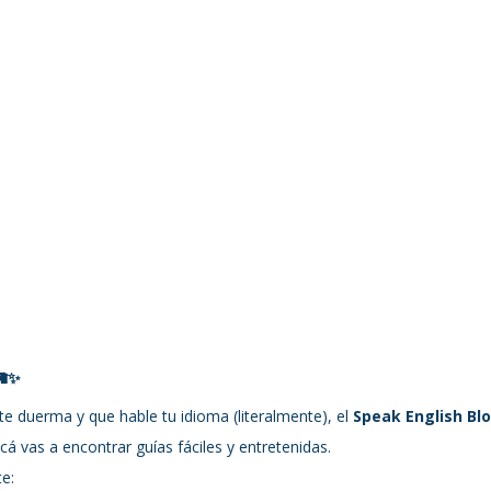
🦙✨
te duerma y que hable tu idioma (literalmente), el 
Speak English Bl
acá vas a encontrar guías fáciles y entretenidas.
te: