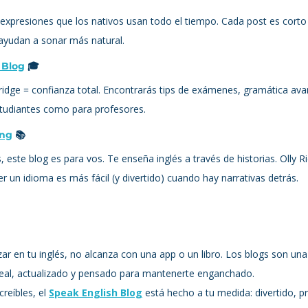
 expresiones que los nativos usan todo el tiempo. Cada post es cort
 ayudan a sonar más natural.
 Blog
 🎓
ridge = confianza total. Encontrarás tips de exámenes, gramática ava
studiantes como para profesores.
ing
 📚
 este blog es para vos. Te enseña inglés a través de historias. Olly Ri
r un idioma es más fácil (y divertido) cuando hay narrativas detrás.
ar en tu inglés, no alcanza con una app o un libro. Los blogs son una
eal, actualizado y pensado para mantenerte enganchado.
reíbles, el 
Speak English Blog
 está hecho a tu medida: divertido, pr