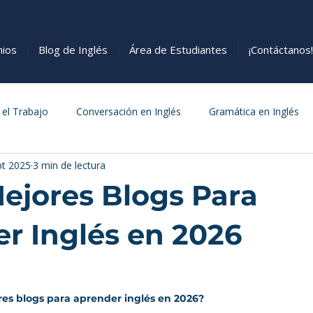
nios
Blog de Inglés
Área de Estudiantes
¡Contáctanos!
 el Trabajo
Conversación en Inglés
Gramática en Inglés
pt 2025
3 min de lectura
s
Cómo Aprender Inglés
Comida
Mejores Blogs Para
r Inglés en 2026
estrellas.
res blogs para aprender inglés en 2026? 