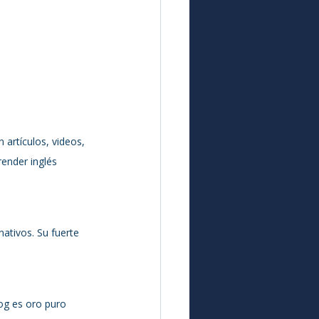
 artículos, videos, 
render inglés 
nativos. Su fuerte 
og es oro puro 