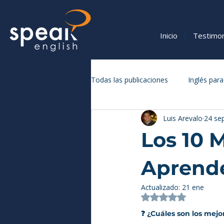
Inicio
Testimo
Todas las publicaciones
Inglés para
Luis Arevalo
24 se
Vocabulario y Expresiones en Inglé
Los 10 
Aprende
Actualizado:
21 ene
Obtuvo NaN de 5 
❓ ¿Cuáles son los mejo