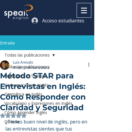
Acceso estudiantes
Entrada
Todas las publicaciones
Luis Arevalo
Todas las publicaciones
4 feb
3 min de lectura
Método STAR para
Inglés para el Trabajo
Entrevistas en Inglés:
Conversación en Inglés
Gramática en Inglés
Cómo Responder con
Vocabulario y Expresiones en Inglés
Claridad y Seguridad
Cómo Aprender Inglés
Obtuvo NaN de 5 estrellas.
¿Tienes buen nivel de inglés, pero en 
Comida
las entrevistas sientes que tus 