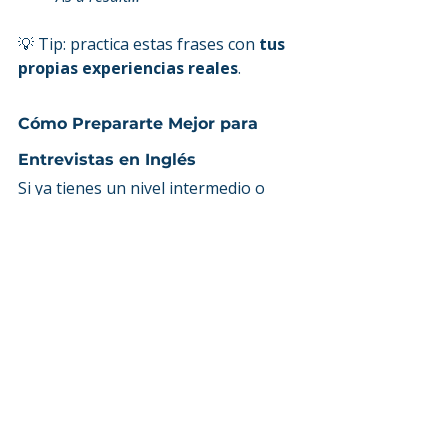
💡 Tip: practica estas frases con 
tus 
propias experiencias reales
.
Cómo Prepararte Mejor para 
Entrevistas en Inglés
Si ya tienes un nivel intermedio o 
avanzado, lo más importante es:
Practicar hablar, no solo 
estudiar gramática
Aprender a estructurar ideas
Ganar confianza al comunicarte 
en situaciones reales
Y eso no solo sirve para entrevistas, 
sino para:
Reuniones