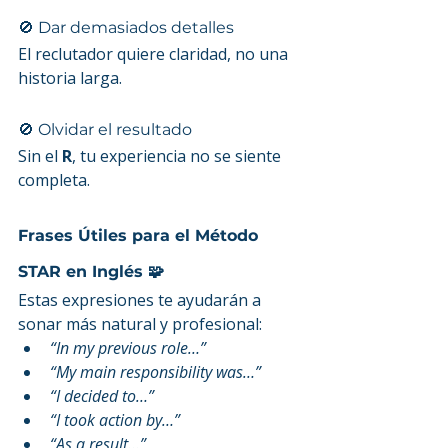
🚫 Dar demasiados detalles
El reclutador quiere claridad, no una 
historia larga.
🚫 Olvidar el resultado
Sin el 
R
, tu experiencia no se siente 
completa.
Frases Útiles para el Método 
STAR en Inglés 🧩
Estas expresiones te ayudarán a 
sonar más natural y profesional:
“In my previous role…”
“My main responsibility was…”
“I decided to…”
“I took action by…”
“As a result…”