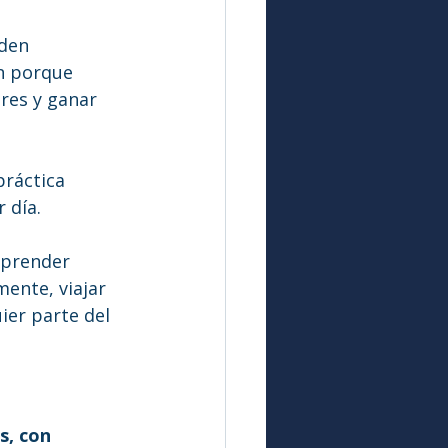
den 
n porque 
res y ganar 
ráctica 
 día.
aprender 
ente, viajar 
er parte del 
s, con 