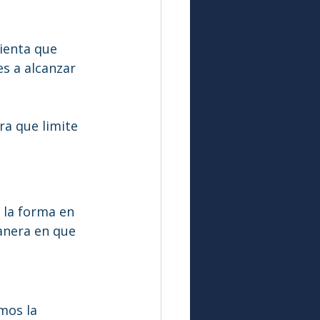
ienta que 
s a alcanzar 
a que limite 
 la forma en 
anera en que 
mos la 