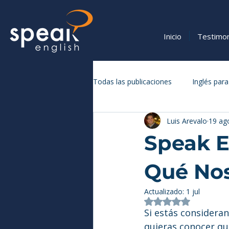
Inicio
Testimo
Todas las publicaciones
Inglés para
Luis Arevalo
19 ag
Vocabulario y Expresiones en Inglé
Speak E
Qué Nos
Actualizado:
1 jul
Obtuvo NaN de 5 
Si estás considera
quieras conocer qu