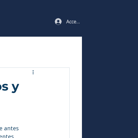
Acceso estudiantes
s y
e antes 
entes.