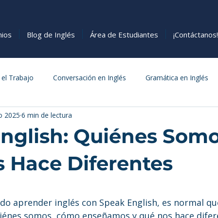
nios
Blog de Inglés
Área de Estudiantes
¡Contáctanos!
 el Trabajo
Conversación en Inglés
Gramática en Inglés
o 2025
6 min de lectura
s
Cómo Aprender Inglés
Comida
nglish: Quiénes Somo
 Hace Diferentes
estrellas.
ndo aprender inglés con Speak English, es normal qu
iénes somos, cómo enseñamos y qué nos hace difer