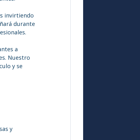
s invirtiendo 
ñará durante 
esionales.
antes a 
es. Nuestro 
ulo y se 
as y 