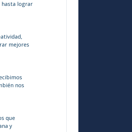
hasta lograr 
tividad, 
rar mejores 
ecibimos 
mbién nos 
os que 
ana y 