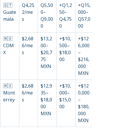
🇬🇹 
Q4,25
Q5,50
+Q1,2
+Q15,
Guate
2/me
0–
50–
000–
mala
s
Q9,00
Q4,75
Q57,0
0
0
00
🇲🇽 
$2,68
$13,2
+$10,
+$12
CDM
6/me
00–
500–
6,000
X
s
$20,7
$18,0
–
75 
00
$216,
MXN
000 
MXN
🇲🇽 
$2,68
$12,9
+$10,
+$12
Mont
6/me
35–
000–
0,000
errey
s
$18,0
$15,0
–
00 
00
$180,
MXN
000 
MXN