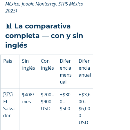
México, Jooble Monterrey, STPS México 
2025)
📊 La comparativa 
completa — con y sin 
inglés
País
Sin 
Con 
Difer
Difer
inglés
inglés
encia 
encia 
mens
anual
ual
🇸🇻 
$408/
$700–
+$30
+$3,6
El 
mes
$900 
0–
00–
Salva
USD
$500
$6,00
dor
0 
USD