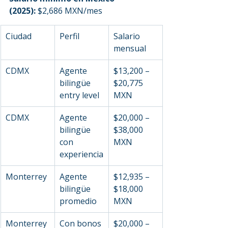
(2025):
 $2,686 MXN/mes
Ciudad
Perfil
Salario 
mensual
CDMX
Agente 
$13,200 – 
bilingüe 
$20,775 
entry level
MXN
CDMX
Agente 
$20,000 – 
bilingüe 
$38,000 
con 
MXN
experiencia
Monterrey
Agente 
$12,935 – 
bilingüe 
$18,000 
promedio
MXN
Monterrey
Con bonos 
$20,000 – 