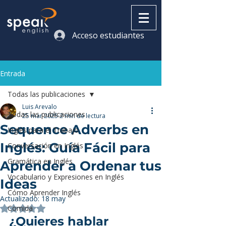
Acceso estudiantes
Entrada
Todas las publicaciones
Luis Arevalo
Todas las publicaciones
25 mar 2025
2 min de lectura
Sequence Adverbs en
Inglés para el Trabajo
Inglés: Guía Fácil para
Conversación en Inglés
Gramática en Inglés
Aprender a Ordenar tus
Vocabulario y Expresiones en Inglés
Ideas
Cómo Aprender Inglés
Actualizado:
18 may
Comida
Obtuvo NaN de 5 estrellas.
¿Quieres hablar 