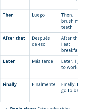
Then
Luego
Then, I 
brush my 
teeth.
After that
Después 
After that, 
de eso
I eat 
breakfast.
Later
Más tarde
Later, I go 
to work.
Finally
Finalmente
Finally, I 
go to bed.
🔸 
Regla clave:
 Estos adverbios 