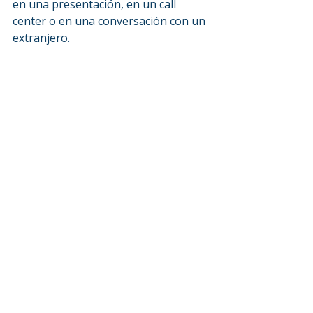
en una presentación, en un call 
center o en una conversación con un 
extranjero.
En Speak English practicás gramática 
real en clases en vivo con profesores 
que te corrigen y te ayudan a 
avanzar más rápido.
Clases ilimitadas, sin horarios fijos — 
vos decidís cuándo conectarte.
✅ Clases ilimitadas a tu horario
✅ Profesores con licenciatura en 
enseñanza del inglés
✅ Gramática práctica desde la 
primera clase
🎯 Especialización en inglés para call 
centers o negocios