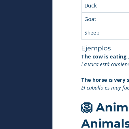
Duck
Goat
Sheep
Ejemplos
The cow is eating 
La vaca está comien
The horse is very 
El caballo es muy fue
🦁 Anima
Animals