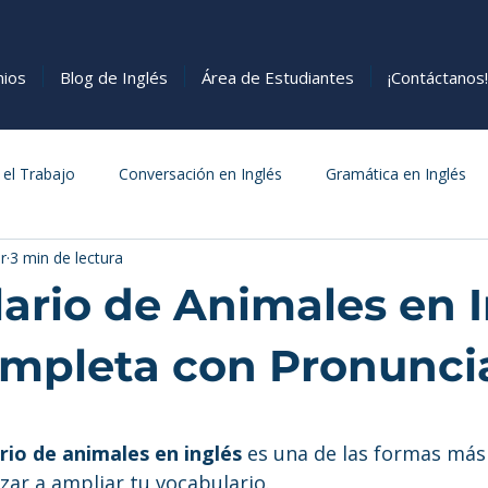
nios
Blog de Inglés
Área de Estudiantes
¡Contáctanos!
 el Trabajo
Conversación en Inglés
Gramática en Inglés
r
3 min de lectura
s
Cómo Aprender Inglés
Comida
ario de Animales en I
ompleta con Pronunci
estrellas.
rio de animales en inglés
 es una de las formas más 
zar a ampliar tu vocabulario.