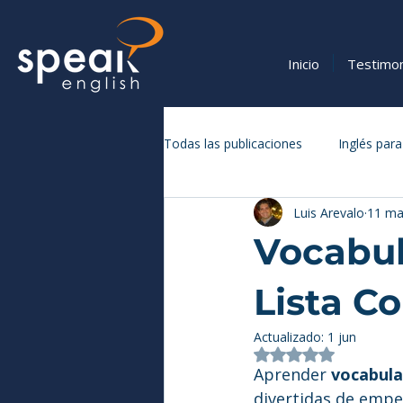
Inicio
Testimo
Todas las publicaciones
Inglés para
Luis Arevalo
11 ma
Vocabulario y Expresiones en Inglé
Vocabul
Lista C
Actualizado:
1 jun
Obtuvo NaN de 5 
Aprender 
vocabula
divertidas de empe