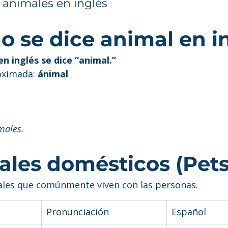
 animales en inglés
o se dice animal en i
en inglés se dice “animal.”
oximada: 
ánimal
males.
ales domésticos (Pets
ales que comúnmente viven con las personas.
Pronunciación
Español