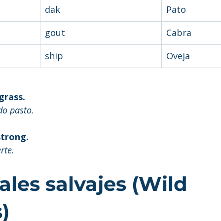
dak
Pato
gout
Cabra
ship
Oveja
grass.
do pasto.
strong.
rte.
les salvajes (Wild 
)