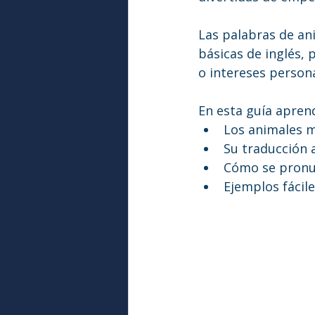
Las palabras de an
básicas de inglés, 
o intereses persona
En esta guía apren
Los animales 
Su traducción 
Cómo se pronun
Ejemplos fácil