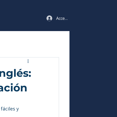
Acceso estudiantes
nglés:
ación
fáciles y 