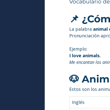
Vocabulario de
📌 ¿Cóm
La palabra 
animal 
Pronunciación apr
Ejemplo:
I love animals.
Me encantan los ani
🐶 Anim
Estos son los anim
Inglés