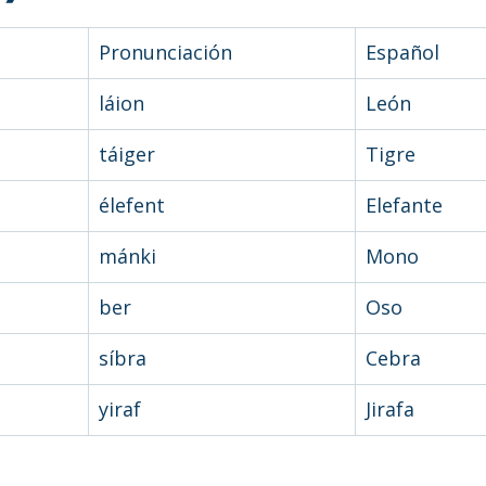
Pronunciación
Español
láion
León
táiger
Tigre
élefent
Elefante
mánki
Mono
ber
Oso
síbra
Cebra
yiraf
Jirafa