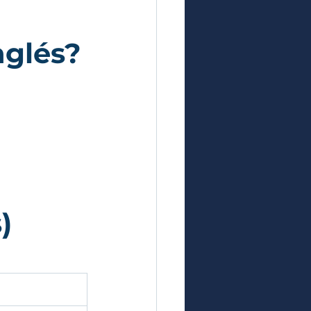
nglés?
)