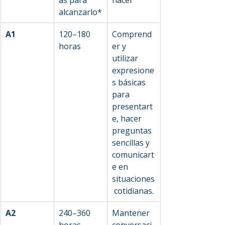
alcanzarlo*
A1
120–180 
Comprend
horas
er y 
utilizar 
expresione
s básicas 
para 
presentart
e, hacer 
preguntas 
sencillas y 
comunicart
e en 
situaciones
 cotidianas.
A2
240–360 
Mantener 
horas
conversaci