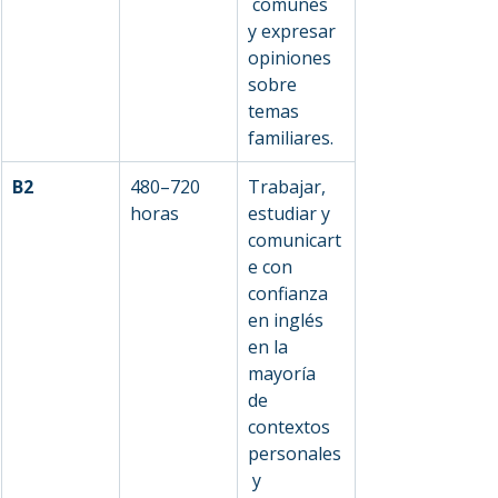
 comunes 
y expresar 
opiniones 
sobre 
temas 
familiares.
B2
480–720 
Trabajar, 
horas
estudiar y 
comunicart
e con 
confianza 
en inglés 
en la 
mayoría 
de 
contextos 
personales
 y 