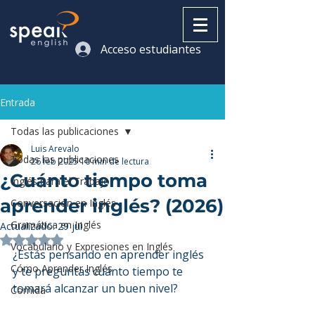
Acceso estudiantes
Entrada
Todas las publicaciones
Luis Arevalo
Todas las publicaciones
26 feb 2025
10 min de lectura
¿Cuánto tiempo toma
Inglés para el Trabajo
aprender inglés? (2026)
Conversación en Inglés
Gramática en Inglés
Actualizado:
29 jul
Obtuvo NaN de 5 estrellas.
Vocabulario y Expresiones en Inglés
¿Estás pensando en aprender inglés 
Cómo Aprender Inglés
y te preguntas cuánto tiempo te 
tomará alcanzar un buen nivel?
Comida