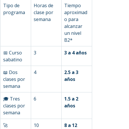
Tipo de 
Horas de 
Tiempo 
programa
clase por 
aproximad
semana
o para 
alcanzar 
un nivel 
B2*
📅 Curso 
3
3 a 4 años
sabatino
📖 Dos 
4
2.5 a 3 
clases por 
años
semana
🎓 Tres 
6
1.5 a 2 
clases por 
años
semana
🚀 
10
8 a 12 