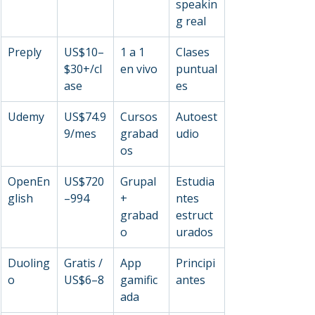
speakin
g real
Preply
US$10–
1 a 1 
Clases 
$30+/cl
en vivo
puntual
ase
es
Udemy
US$74.9
Cursos 
Autoest
9/mes
grabad
udio
os
OpenEn
US$720
Grupal 
Estudia
glish
–994
+ 
ntes 
grabad
estruct
o
urados
Duoling
Gratis / 
App 
Principi
o
US$6–8
gamific
antes
ada