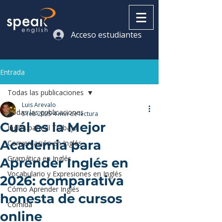
Acceso estudiantes
Entrada
Todas las publicaciones
Luis Arevalo
Todas las publicaciones
5 feb 2025
4 min de lectura
Cuál es la Mejor
Inglés para el Trabajo
Academia para
Conversación en Inglés
Gramática en Inglés
Aprender Inglés en
Vocabulario y Expresiones en Inglés
2026: comparativa
Cómo Aprender Inglés
honesta de cursos
Comida
online