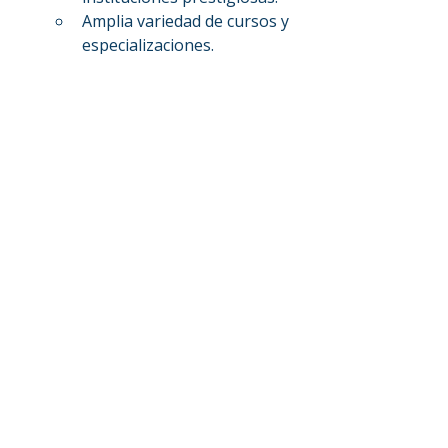
Amplia variedad de cursos y 
especializaciones.
Flexibilidad para estudiar a 
tu propio ritmo.
Negativas:
Menor interacción en vivo, 
lo que puede afectar la 
práctica del idioma.
Algunos cursos carecen de 
soporte personalizado o 
feedback inmediato.
Estructura muy académica, 
menos orientada a la 
práctica del inglés en 
contextos reales.
Conclusión
Si buscas la mejor academia para 