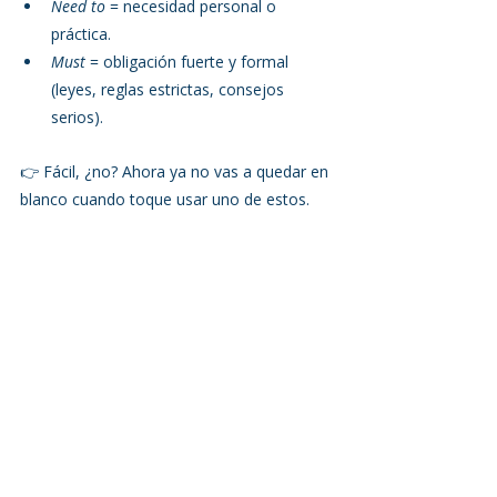
Need to
 = necesidad personal o 
práctica.
Must
 = obligación fuerte y formal 
(leyes, reglas estrictas, consejos 
serios).
👉 Fácil, ¿no? Ahora ya no vas a quedar en 
blanco cuando toque usar uno de estos.
En 
Speak English
 tenés 
clases 
ilimitadas
 y 
sin horarios fijos
.Eso 
significa que podés estudiar cuando 
quieras, cuantas veces quieras y avanzar a 
tu ritmo —sin sentir que la vida (o tu jefe) 
te está diciendo 
“you have to study now”
. 😉
🚀 
Probá una clase demo gratis
y descubrí 
cómo aprender inglés sin límites ni 