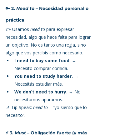
🔑 2. 
Need to
 – Necesidad personal o 
práctica
👉 Usamos 
need to
 para expresar 
necesidad, algo que hace falta para lograr 
un objetivo. No es tanto una regla, sino 
algo que vos percibís como necesario.
I need to buy some food.
 → 
Necesito comprar comida.
You need to study harder.
 → 
Necesitás estudiar más.
We don’t need to hurry.
 → No 
necesitamos apurarnos.
📌 Tip Speak: 
need to
 = “yo siento que lo 
necesito”.
⚡ 3. 
Must
 – Obligación fuerte (y más 