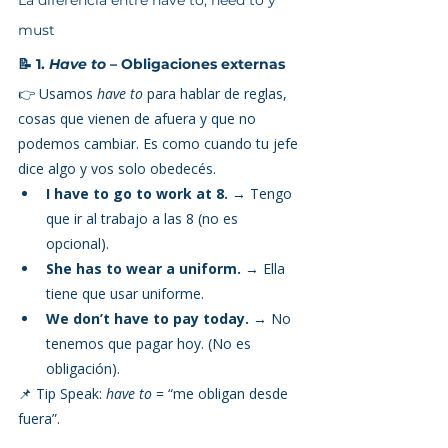
La diferencia entre have to, need to y 
must 
📝 1. 
Have to
 – Obligaciones externas
👉 Usamos 
have to
 para hablar de reglas, 
cosas que vienen de afuera y que no 
podemos cambiar. Es como cuando tu jefe 
dice algo y vos solo obedecés.
I have to go to work at 8.
 → Tengo 
que ir al trabajo a las 8 (no es 
opcional).
She has to wear a uniform.
 → Ella 
tiene que usar uniforme.
We don’t have to pay today.
 → No 
tenemos que pagar hoy. (No es 
obligación).
📌 Tip Speak: 
have to
 = “me obligan desde 
fuera”.