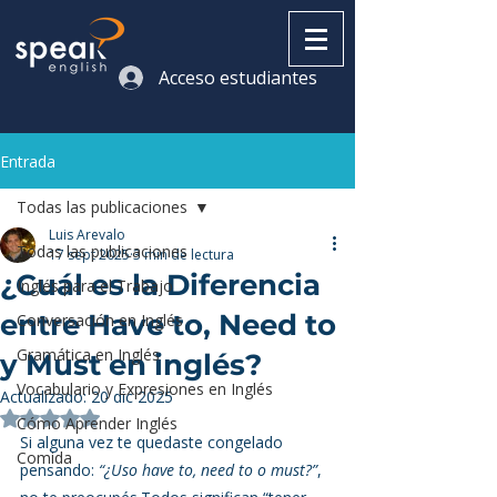
Acceso estudiantes
Entrada
Todas las publicaciones
Luis Arevalo
Todas las publicaciones
17 sept 2025
3 min de lectura
¿Cuál es la Diferencia
Inglés para el Trabajo
entre Have to, Need to
Conversación en Inglés
Gramática en Inglés
y Must en inglés?
Vocabulario y Expresiones en Inglés
Actualizado:
20 dic 2025
Obtuvo NaN de 5 estrellas.
Cómo Aprender Inglés
Si alguna vez te quedaste congelado 
Comida
pensando: 
“¿Uso have to, need to o must?”
, 