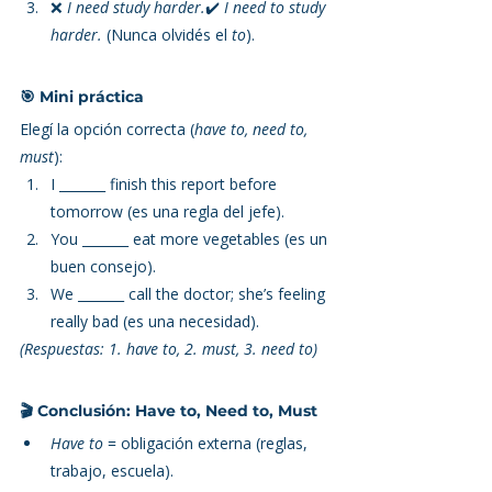
❌ 
I need study harder.
✔️ 
I need to study 
harder.
 (Nunca olvidés el 
to
).
🎯 Mini práctica
Elegí la opción correcta (
have to, need to, 
must
):
I _______ finish this report before 
tomorrow (es una regla del jefe).
You _______ eat more vegetables (es un 
buen consejo).
We _______ call the doctor; she’s feeling 
really bad (es una necesidad).
(Respuestas: 1. have to, 2. must, 3. need to)
🎬 Conclusión: Have to, Need to, Must
Have to
 = obligación externa (reglas, 
trabajo, escuela).