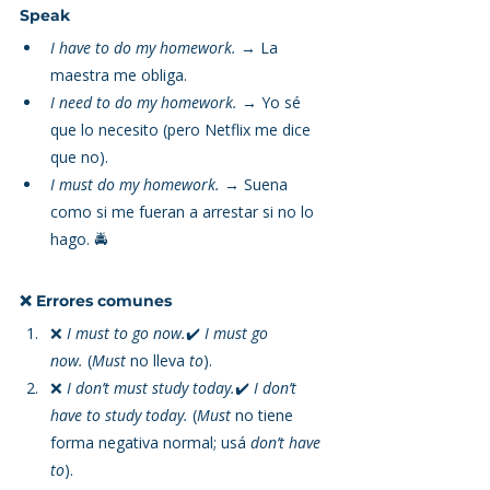
Speak
I have to do my homework.
 → La 
maestra me obliga.
I need to do my homework.
 → Yo sé 
que lo necesito (pero Netflix me dice 
que no).
I must do my homework.
 → Suena 
como si me fueran a arrestar si no lo 
hago. 🚔
❌ Errores comunes
❌ 
I must to go now.
✔️ 
I must go 
now.
 (
Must
 no lleva 
to
).
❌ 
I don’t must study today.
✔️ 
I don’t 
have to study today.
 (
Must
 no tiene 
forma negativa normal; usá 
don’t have 
to
).