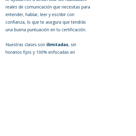
reales de comunicación que necesitas para 
entender, hablar, leer y escribir con 
confianza, lo que te asegura que tendrás 
una buena puntuación en tu certificación.
Nuestras clases son 
ilimitadas
, sin 
horarios fijos y 100% enfocadas en 
ayudarte a avanzar más rápido, sin presión 
y con el apoyo constante de nuestros 
profesores.
🚀 ¡Inscríbete hoy y prepárate para tu 
próximo gran paso!
👉 Ya sea que sueñes con 
un mejor 
trabajo
, 
una beca internacional
 o 
estudiar fuera del país
, estamos aquí 