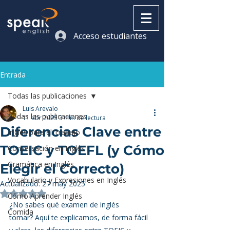
Acceso estudiantes
Entrada
Todas las publicaciones
Luis Arevalo
Todas las publicaciones
11 abr 2025
3 min de lectura
Diferencias Clave entre
Inglés para el Trabajo
TOEIC y TOEFL (y Cómo
Conversación en Inglés
Gramática en Inglés
Elegir el Correcto)
Vocabulario y Expresiones en Inglés
Actualizado:
27 may 2025
Obtuvo NaN de 5 estrellas.
Cómo Aprender Inglés
¿No sabes qué examen de inglés 
Comida
tomar? Aquí te explicamos, de forma fácil 