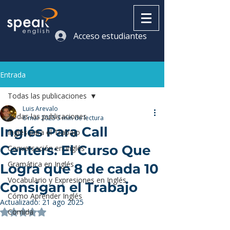
Acceso estudiantes
Entrada
Todas las publicaciones
Luis Arevalo
Todas las publicaciones
6 mar 2025
3 min de lectura
Inglés Para Call
Inglés para el Trabajo
Centers: El Curso Que
Conversación en Inglés
Gramática en Inglés
Logra que 8 de cada 10
Vocabulario y Expresiones en Inglés
Consigan el Trabajo
Cómo Aprender Inglés
Actualizado:
21 ago 2025
Comida
Obtuvo NaN de 5 estrellas.