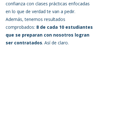
confianza con clases prácticas enfocadas 
en lo que de verdad te van a pedir.
Además, tenemos resultados 
comprobados: 
8 de cada 10 estudiantes 
que se preparan con nosotros logran 
ser contratados
. Así de claro.
🎯 Es rápido, flexible y enfocado en tu 
meta.
🎧 Es inglés real, para el trabajo real.
💼 Es tu mejor apuesta si querés entrar a 
un call center.
¿Cómo inscribirte?
📞 
Contáctanos hoy mismo
 para recibir 
más información y reservar tu cupo. 
⏳ 
¡Cupos limitados! No dejes pasar 
esta oportunidad.