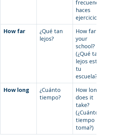
frecuencia 
haces 
ejercicio?)
How far
¿Qué tan 
How far is 
lejos?
your 
school? 
(¿Qué tan 
lejos está 
tu 
escuela?)
How long
¿Cuánto 
How long 
tiempo?
does it 
take? 
(¿Cuánto 
tiempo 
toma?)