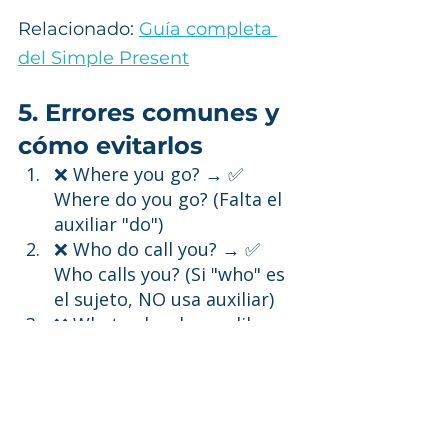
Relacionado: 
Guía completa 
del Simple Present
5. Errores comunes y 
cómo evitarlos
❌ Where you go? → ✅ 
Where do you go? (Falta el 
auxiliar "do")
❌ Who do call you? → ✅ 
Who calls you? (Si "who" es 
el sujeto, NO usa auxiliar)
❌ What color do you like 
it? → ✅ What color do you 
like? (No se usa "it" al final)
6. Práctica