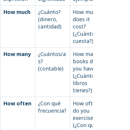
How much
¿Cuánto? 
How much 
(dinero, 
does it 
cantidad)
cost? 
(¿Cuánto 
cuesta?)
How many
¿Cuántos/a
How many 
s? 
books do 
(contable)
you have? 
(¿Cuántos 
libros 
tienes?)
How often
¿Con qué 
How often 
frecuencia?
do you 
exercise? 
(¿Con qué 