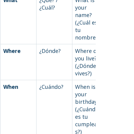
¿Cuál?
your 
name? 
(¿Cuál es 
tu 
nombre?)
Where
¿Dónde?
Where do 
you live? 
(¿Dónde 
vives?)
When
¿Cuándo?
When is 
your 
birthday? 
(¿Cuándo 
es tu 
cumpleaño
s?)