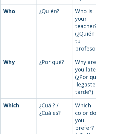
Who
¿Quién?
Who is 
your 
teacher? 
(¿Quién es 
tu 
profesor?)
Why
¿Por qué?
Why are 
you late? 
(¿Por qué 
llegaste 
tarde?)
Which
¿Cuál? / 
Which 
¿Cuáles?
color do 
you 
prefer? 