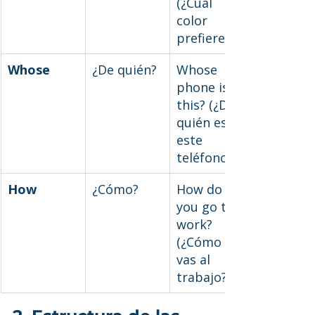
(¿Cuál 
color 
prefieres?)
Whose
¿De quién?
Whose 
phone is 
this? (¿De 
quién es 
este 
teléfono?)
How
¿Cómo?
How do 
you go to 
work? 
(¿Cómo 
vas al 
trabajo?)