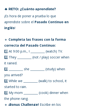
🔥 RETO: ¿Cuánto aprendiste?
¡Es hora de poner a prueba lo que 
aprendiste sobre el 
Pasado Continuo en 
inglés
!
🔹 
Completa las frases con la forma 
correcta del Pasado Continuo:
1️⃣ At 9:00 p.m., I __________ (watch) TV.
2️⃣ They __________ (not / play) soccer when 
it rained.
3️⃣ __________ she __________ (study) when 
you arrived?
4️⃣ While we __________ (walk) to school, it 
started to rain.
5️⃣ My mom __________ (cook) dinner when 
the phone rang.
🔹 
¡Bonus Challenge!
 Escribe en los 