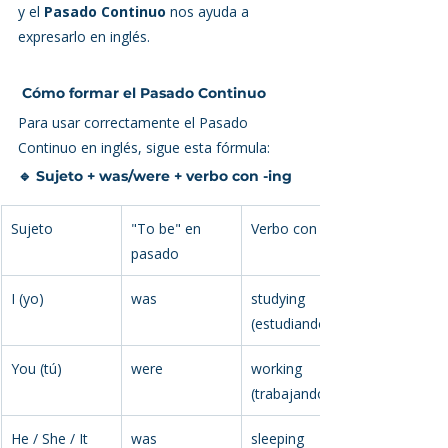
y el 
Pasado Continuo
 nos ayuda a 
expresarlo en inglés.
 Cómo formar el Pasado Continuo
Para usar correctamente el Pasado 
Continuo en inglés, sigue esta fórmula:
🔹 Sujeto + was/were + verbo con -ing
Sujeto
"To be" en 
Verbo con -ing
pasado
I (yo)
was
studying 
(estudiando)
You (tú)
were
working 
(trabajando)
He / She / It 
was
sleeping 