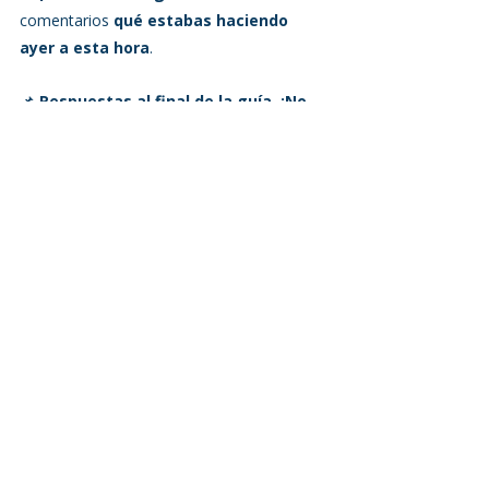
comentarios 
qué estabas haciendo 
ayer a esta hora
.
📌 
Respuestas al final de la guía. ¡No 
hagas trampa! 😉
🌟 Sigue mejorando tu inglés con 
clases ilimitadas
Si llegaste hasta aquí, ¡felicidades! 🎉 Ya 
tienes una base sólida del Pasado 
Continuo y puedes comenzar a usarlo en 
conversaciones reales.
Pero recuerda: aprender inglés no es solo 
estudiar reglas, sino practicarlo 
constantemente. La mejor forma de 
hacerlo es con clases interactivas, sin 
horarios fijos y con profesores que te 