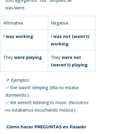
solo agregamos "not" después de 
was/were.
Afirmativa
Negativa
I 
was working
.
I 
was not (wasn’t) 
working
.
They 
were playing
.
They 
were not 
(weren’t) playing
.
📌 Ejemplos:
✅ She wasn’t sleeping. (Ella no estaba 
durmiendo.)
✅ We weren’t listening to music. (Nosotros 
no estábamos escuchando música.)
 Cómo hacer PREGUNTAS en Pasado 