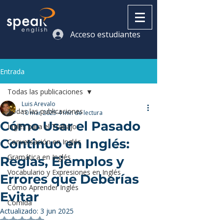
Acceso estudiantes
Entrada
Todas las publicaciones
Luis Arevalo
Todas las publicaciones
10 mar 2025
4 min de lectura
Cómo Usar el Pasado
Inglés para el Trabajo
Continuo en Inglés:
Conversación en Inglés
Gramática en Inglés
Reglas, Ejemplos y
Vocabulario y Expresiones en Inglés
Errores que Deberías
Cómo Aprender Inglés
Evitar
Comida
Actualizado:
3 jun 2025