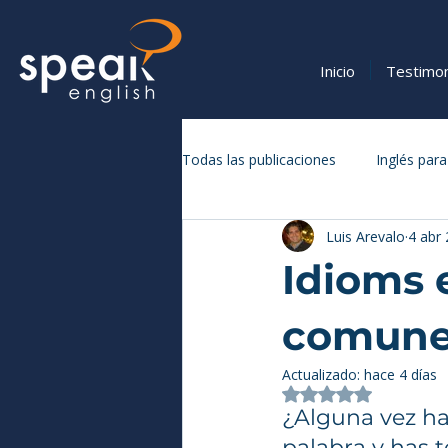
Inicio
Testimo
Todas las publicaciones
Inglés para
Luis Arevalo
4 abr
Vocabulario y Expresiones en Inglé
Idioms 
comune
Actualizado:
hace 4 días
Obtuvo NaN de 5 
¿Alguna vez ha
palabra y has