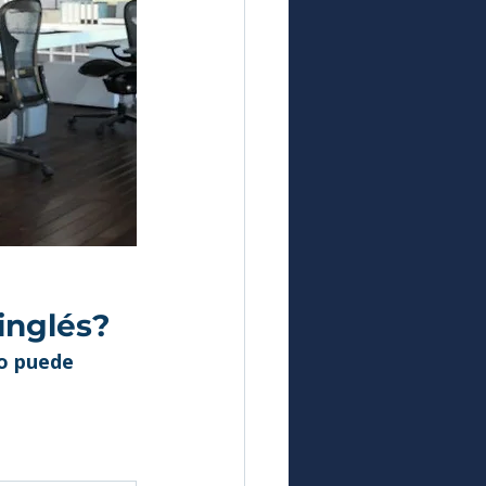
inglés?
o puede 