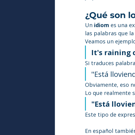
¿Qué son l
Un 
idiom
 es una ex
las palabras que la
Veamos un ejemplo
It's raining
Si traduces palabr
"Está llovien
Obviamente, eso no
Lo que realmente si
"Está llovi
Este tipo de expres
En español también