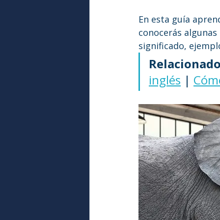
En esta guía apren
conocerás algunas 
significado, ejempl
Relacionado
inglés
 | 
Cómo