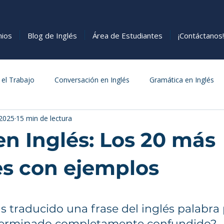
nios
Blog de Inglés
Área de Estudiantes
¡Contáctanos!
 el Trabajo
Conversación en Inglés
Gramática en Inglés
 2025
15 min de lectura
s
Cómo Aprender Inglés
Comida
en Inglés: Los 20 más
s con ejemplos
estrellas.
s traducido una frase del inglés palabra 
 terminado completamente confundido?