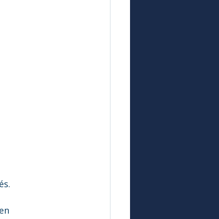
és.
en 