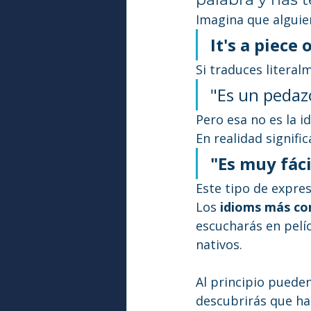
Imagina que alguien
It's a piece 
Si traduces literal
"Es un pedazo
Pero esa no es la i
En realidad signific
"Es muy fáci
Este tipo de expre
Los 
idioms más co
escucharás en pelíc
nativos.
Al principio puede
descubrirás que ha