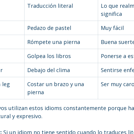
Traducción literal
Lo que realm
significa
Pedazo de pastel
Muy fácil
Rómpete una pierna
Buena suert
Golpea los libros
Ponerse a es
r
Debajo del clima
Sentirse en
 leg
Costar un brazo y una 
Ser muy car
pierna
vos utilizan estos idioms constantemente porque ha
ural y expresivo.
:
 Si un idiom no tiene sentido cuando lo traduces li