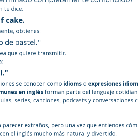
 te dice:
of cake.
mente, obtienes:
 de pastel."
dea que quiere transmitir.
a:
l."
siones se conocen como 
idioms
 o 
expresiones idiom
munes en inglés
 forman parte del lenguaje cotidian
ulas, series, canciones, podcasts y conversaciones 
n parecer extraños, pero una vez que entiendes cóm
cen el inglés mucho más natural y divertido.