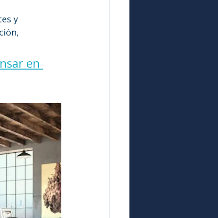
es y 
ción, 
nsar en 