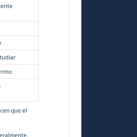
ente 
e
tudiar
fermo
o
cen que el 
teralmente, 