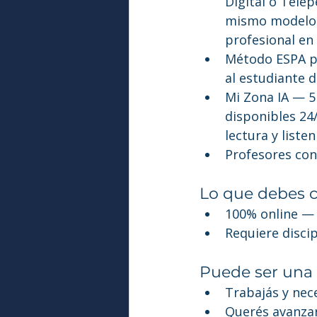
Digital o Tele
mismo modelo f
profesional en 
Método ESPA pr
al estudiante d
Mi Zona IA — 5 
disponibles 24/
lectura y liste
Profesores con
Lo que debes c
100% online — 
Requiere discip
Puede ser una 
Trabajás y nece
Querés avanzar