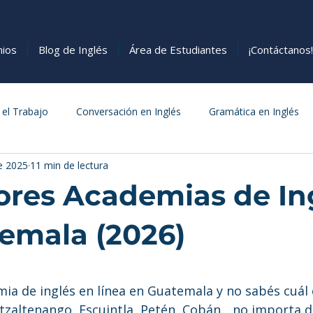
nios
Blog de Inglés
Área de Estudiantes
¡Contáctanos!
 el Trabajo
Conversación en Inglés
Gramática en Inglés
e 2025
11 min de lectura
s
Cómo Aprender Inglés
Comida
ores Academias de In
emala (2026)
estrellas.
ia de inglés en línea en Guatemala y no sabés cuál 
zaltenango, Escuintla, Petén, Cobán... no importa 