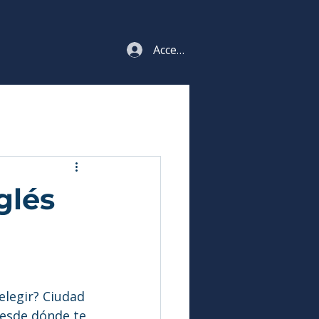
Acceso estudiantes
glés
elegir? Ciudad 
desde dónde te 