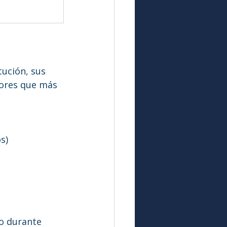
ución, sus 
tores que más 
s)
o durante 