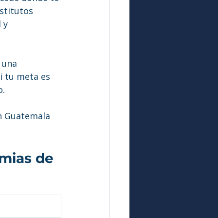
stitutos 
 y 
 una 
si tu meta es 
o.
n Guatemala 
mias de 