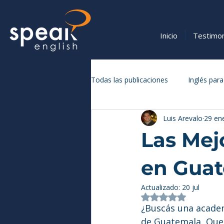
Inicio
Testimo
Todas las publicaciones
Inglés para
Luis Arevalo
29 en
Vocabulario y Expresiones en Inglé
Las Mej
en Guat
Actualizado:
20 jul
Obtuvo NaN de 5 
¿Buscás una academ
de Guatemala, Quet