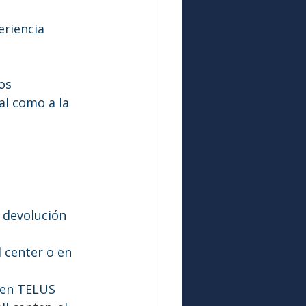
riencia 
os 
l como a la 
 devolución 
l center o en 
 en TELUS 