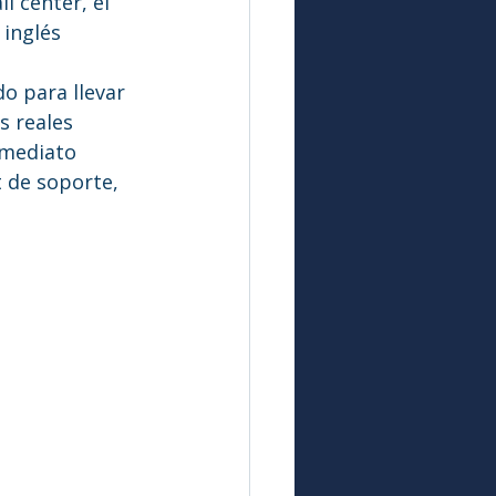
 center, el 
inglés 
o para llevar 
s reales
nmediato 
t de soporte, 