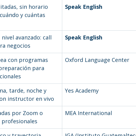
itadas, sin horario 
Speak English
 cuándo y cuántas 
 nivel avanzado: call 
Speak English
ara negocios
nea con programas 
Oxford Language Center
preparación para 
cionales
a, tarde, noche y 
Yes Academy
on instructor en vivo
zadas por Zoom o 
MEA International
 profesionales
co y trayectoria 
IGA (Instituto Guatemalte