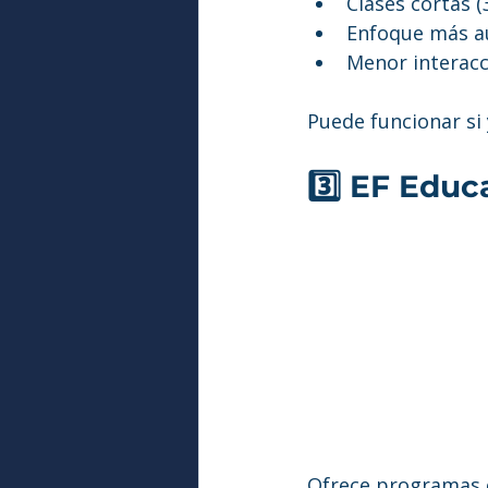
Clases cortas 
Enfoque más a
Menor interacc
Puede funcionar si 
3️⃣ EF Educ
Ofrece programas o