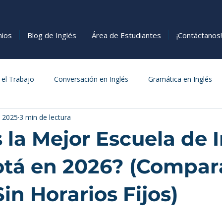
nios
Blog de Inglés
Área de Estudiantes
¡Contáctanos!
 el Trabajo
Conversación en Inglés
Gramática en Inglés
n 2025
3 min de lectura
s
Cómo Aprender Inglés
Comida
 la Mejor Escuela de 
tá en 2026? (Compar
in Horarios Fijos)