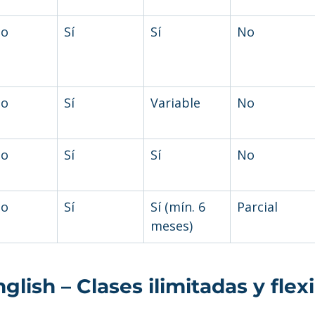
No
Sí
Sí
No
No
Sí
Variable
No
No
Sí
Sí
No
No
Sí
Sí (mín. 6 
Parcial
meses)
glish – Clases ilimitadas y flexi