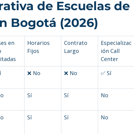
ativa de Escuelas de 
en Bogotá (2026)
ses en 
Horarios 
Contrato 
Especializac
o 
Fijos
Largo
ión Call 
mitadas
Center
í
❌ No
❌ No
✅ Sí
No
Sí
Sí
No
No
Sí
Sí
No