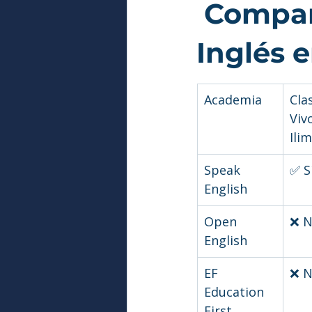
 Compar
Inglés 
Academia
Cla
Viv
Ili
Speak 
✅ S
English
Open 
❌ 
English
EF 
❌ 
Education 
First