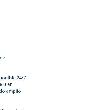
ne.
ponible 24/7
elular
ado amplio