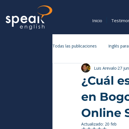
Inicio
Testimo
Todas las publicaciones
Inglés para
Luis Arevalo
27 ju
Vocabulario y Expresiones en Inglé
¿Cuál es
en Bogo
Online S
Actualizado:
20 feb