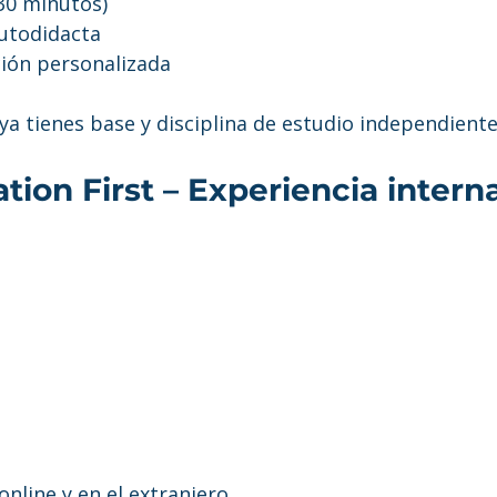
(30 minutos)
utodidacta
ión personalizada
ya tienes base y disciplina de estudio independiente
ation First – Experiencia intern
nline y en el extranjero.