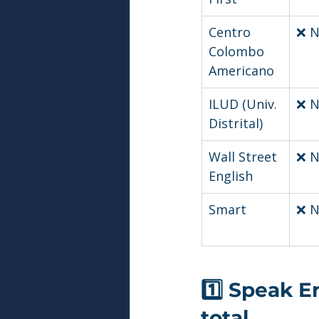
Centro 
❌ 
Colombo 
Americano
ILUD (Univ. 
❌ 
Distrital)
Wall Street 
❌ 
English
Smart
❌ 
1️⃣ Speak En
total