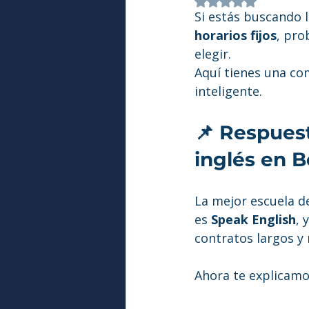
Obtuvo NaN de 5 
Si estás buscando l
horarios fijos
, pro
elegir.
Aquí tienes una co
inteligente.
📌 Respuest
inglés en 
La mejor escuela de
es 
Speak English
, 
contratos largos y
Ahora te explicam