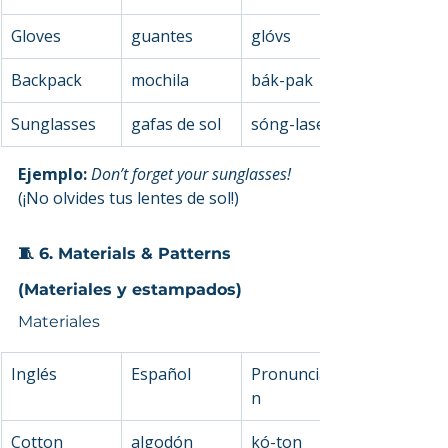
Gloves
guantes
glóvs
Backpack
mochila
bák-pak
Sunglasses
gafas de sol
sóng-lases
Ejemplo: 
Don’t forget your sunglasses!
(¡No olvides tus lentes de sol!)
🧵 6. Materials & Patterns 
(Materiales y estampados)
Materiales
Inglés
Español
Pronunciació
n
Cotton
algodón
kó-ton