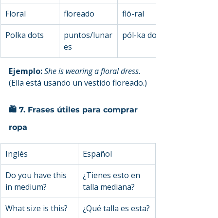
Floral
floreado
fló-ral
Polka dots
puntos/lunar
pól-ka dots
es
Ejemplo: 
She is wearing a floral dress.
(Ella está usando un vestido floreado.)
🛍️ 7. Frases útiles para comprar 
ropa
Inglés
Español
Do you have this 
¿Tienes esto en 
in medium?
talla mediana?
What size is this?
¿Qué talla es esta?