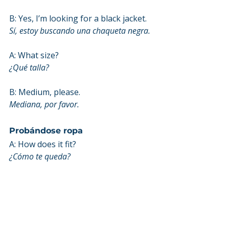
B: Yes, I’m looking for a black jacket.
Sí, estoy buscando una chaqueta negra.
A: What size?
¿Qué talla?
B: Medium, please.
Mediana, por favor.
Probándose ropa
A: How does it fit?
¿Cómo te queda?
B: It’s perfect! I’ll take it.
 ¡Perfecto! Me lo llevo.
A: Great! Anything else?