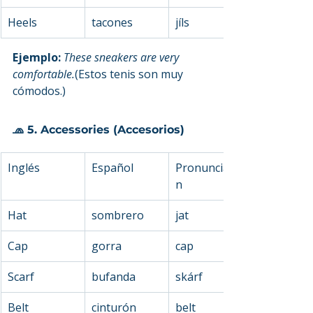
Heels
tacones
jíls
Ejemplo: 
These sneakers are very 
comfortable.
(Estos tenis son muy 
cómodos.)
🧢 5. Accessories (Accesorios)
Inglés
Español
Pronunciació
n
Hat
sombrero
jat
Cap
gorra
cap
Scarf
bufanda
skárf
Belt
cinturón
belt