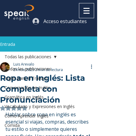
Acceso estudiantes
Entrada
Todas las publicaciones
Luis Arevalo
Todas las publicaciones
24 nov 2025
3 min de lectura
Ropa en Inglés: Lista
Inglés para el Trabajo
Completa con
Conversación en Inglés
Gramática en Inglés
Pronunciación
Vocabulario y Expresiones en Inglés
Obtuvo NaN de 5 estrellas.
Hablar sobre ropa en inglés es 
Cómo Aprender Inglés
esencial si viajas, compras, describes 
Comida
tu estilo o simplemente quieres 