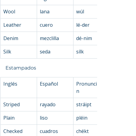
Wool
lana
wúl
Leather
cuero
lé-der
Denim
mezclilla
dé-nim
Silk
seda
sílk
Estampados
Inglés
Español
Pronunciació
n
Striped
rayado
stráipt
Plain
liso
pléin
Checked
cuadros
chékt