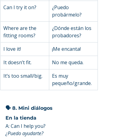
Can I try it on?
¿Puedo 
probármelo?
Where are the 
¿Dónde están los 
fitting rooms?
probadores?
I love it!
¡Me encanta!
It doesn’t fit.
No me queda.
It’s too small/big.
Es muy 
pequeño/grande.
🗣️ 8. Mini diálogos
En la tienda
A: Can I help you?
¿Puedo ayudarte?