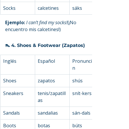
Socks
calcetines
sáks
Ejemplo: 
I can’t find my socks!
(¡No 
encuentro mis calcetines!)
👠 4. Shoes & Footwear (Zapatos)
Inglés
Español
Pronunciació
n
Shoes
zapatos
shús
Sneakers
tenis/zapatill
snít-kers
as
Sandals
sandalias
sán-dals
Boots
botas
búts