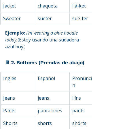
Jacket
chaqueta
llá-ket
Sweater
suéter
sué-ter
Ejemplo: 
I’m wearing a blue hoodie 
today.
(Estoy usando una sudadera 
azul hoy.)
👖 2. Bottoms (Prendas de abajo)
Inglés
Español
Pronunciació
n
Jeans
jeans
llíns
Pants
pantalones
pants
Shorts
shorts
shórts