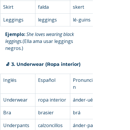
Skirt
falda
skert
Leggings
leggings
lé-guins
Ejemplo: 
She loves wearing black 
leggings.
(Ella ama usar leggings 
negros.)
🧦 3. Underwear (Ropa interior)
Inglés
Español
Pronunciació
n
Underwear
ropa interior
ánder-uér
Bra
brasier
brá
Underpants
calzoncillos
ánder-pants