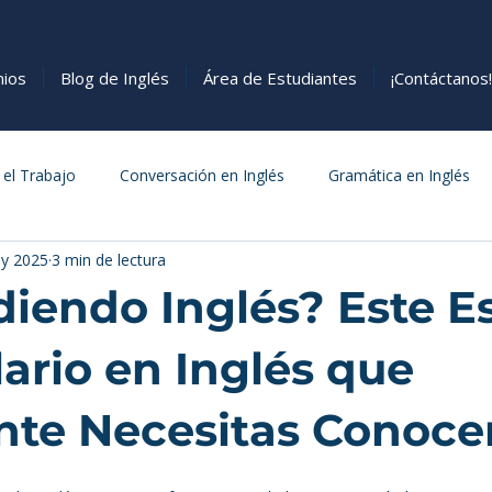
nios
Blog de Inglés
Área de Estudiantes
¡Contáctanos!
 el Trabajo
Conversación en Inglés
Gramática en Inglés
y 2025
3 min de lectura
s
Cómo Aprender Inglés
Comida
iendo Inglés? Este Es
ario en Inglés que
te Necesitas Conoce
estrellas.