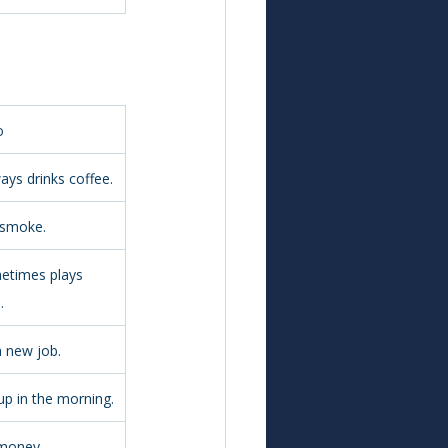
o
ays drinks coffee.
 smoke.
etimes plays 
.
a new job.
up in the morning.
 money.