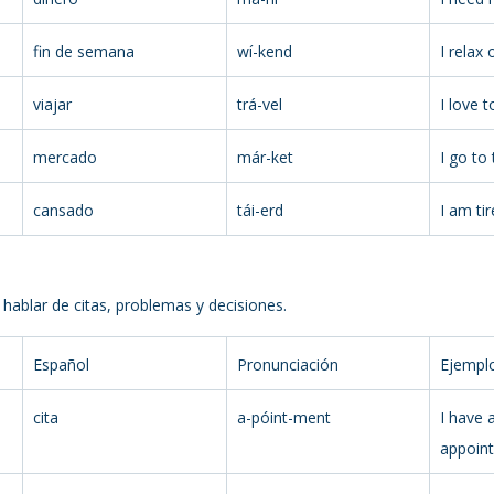
fin de semana
wí-kend
I relax
viajar
trá-vel
I love t
mercado
már-ket
I go to
cansado
tái-erd
I am tir
 hablar de citas, problemas y decisiones.
Español
Pronunciación
Ejempl
cita
a-póint-ment
I have 
appoin