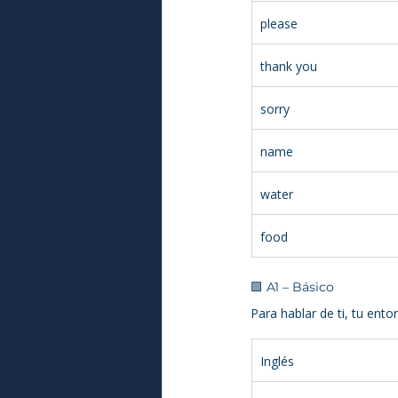
please
thank you
sorry
name
water
food
🟩 A1 – Básico
Para hablar de ti, tu ento
Inglés