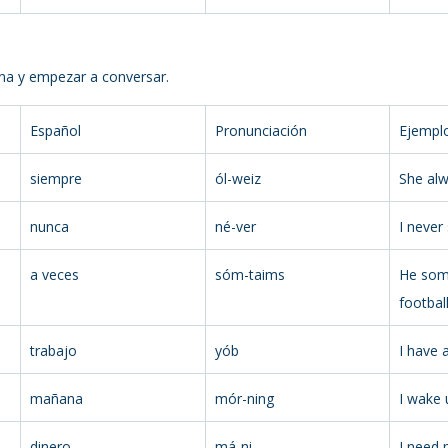
tina y empezar a conversar.
Español
Pronunciación
Ejempl
siempre
ól-weiz
She alw
nunca
né-ver
I never
a veces
sóm-taims
He som
football
trabajo
yób
I have 
mañana
mór-ning
I wake 
dinero
má-ni
I need