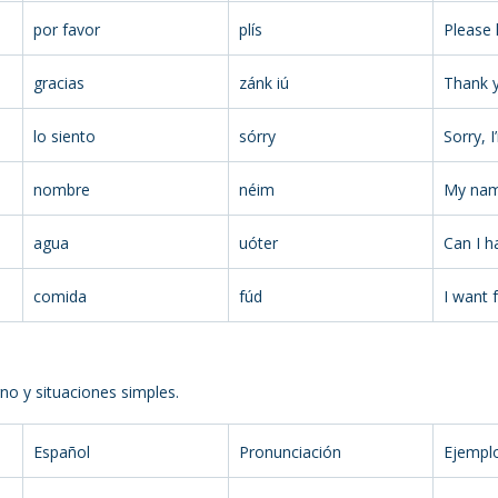
por favor
plís
Please 
gracias
zánk iú
Thank 
lo siento
sórry
Sorry, I
nombre
néim
My nam
agua
uóter
Can I 
comida
fúd
I want 
rno y situaciones simples.
Español
Pronunciación
Ejempl