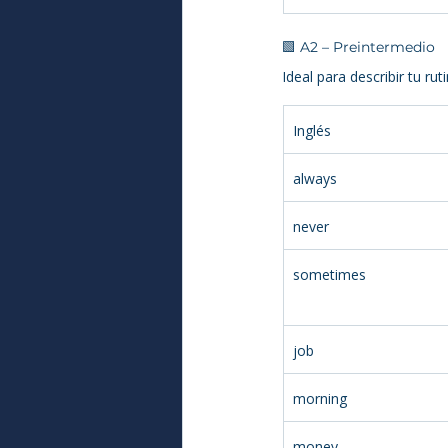
🟩 A2 – Preintermedio
Ideal para describir tu ru
Inglés
always
never
sometimes
job
morning
money