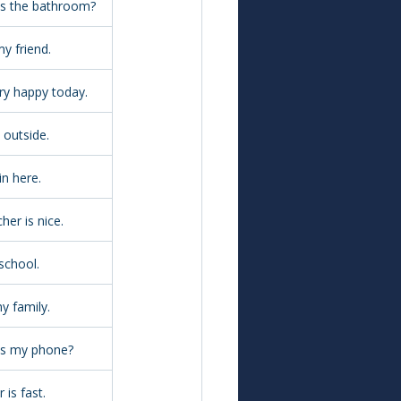
is the bathroom?
my friend.
ry happy today.
d outside.
 in here.
her is nice.
 school.
my family.
is my phone?
 is fast.