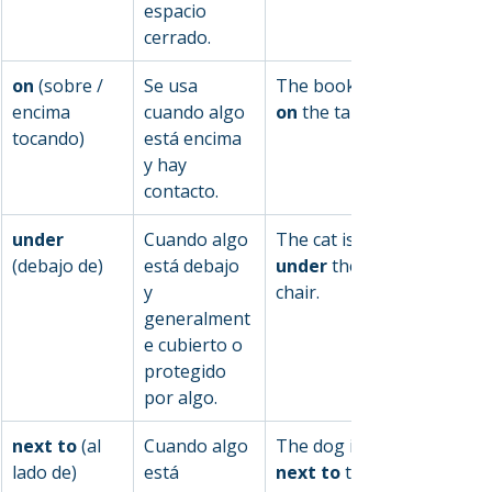
espacio 
cerrado.
on
 (sobre / 
Se usa 
The book is 
encima 
cuando algo 
on
 the table.
tocando)
está encima 
y hay 
contacto.
under 
Cuando algo 
The cat is 
(debajo de)
está debajo 
under
 the 
y 
chair.
generalment
e cubierto o 
protegido 
por algo.
next to 
(al 
Cuando algo 
The dog is 
lado de)
está 
next to
 the 