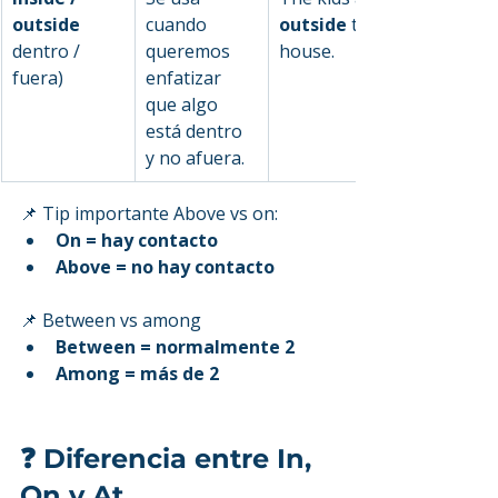
outside 
cuando 
outside
 the 
dentro / 
queremos 
house.
fuera)
enfatizar 
que algo 
está dentro 
y no afuera.
📌 Tip importante Above vs on:
On = hay contacto
Above = no hay contacto
📌 Between vs among
Between = normalmente 2
Among = más de 2
❓ Diferencia entre In, 
On y At 