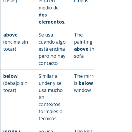
cosas)
está en 
e beds.
medio de 
dos 
elementos
.
above 
Se usa 
The 
(encima sin 
cuando algo 
painting is 
tocar)
está encima 
above
 the 
pero no hay 
sofa.
contacto.
below 
Similar a 
The mirror 
(debajo sin 
under
 y se 
is 
below
 the 
tocar)
usa mucho 
window.
en 
contextos 
formales o 
técnicos.
inside / 
Se usa 
The kids are 