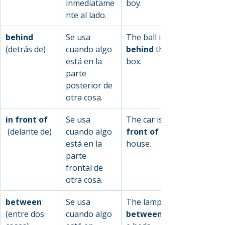
inmediatame
boy.
nte al lado.
behind 
Se usa 
The ball is 
(detrás de)
cuando algo 
behind
 the 
está en la 
box.
parte 
posterior de 
otra cosa.
in front of 
Se usa 
The car is 
 (delante de)
cuando algo 
front of
 the 
está en la 
house.
parte 
frontal de 
otra cosa.
between 
Se usa 
The lamp is 
(entre dos 
cuando algo 
between