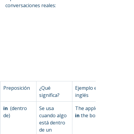
conversaciones reales:
Preposición
¿Qué 
Ejemplo en 
significa?
inglés
in 
 (dentro 
Se usa 
The apple is 
de)
cuando algo 
in
 the box.
está dentro 
de un 