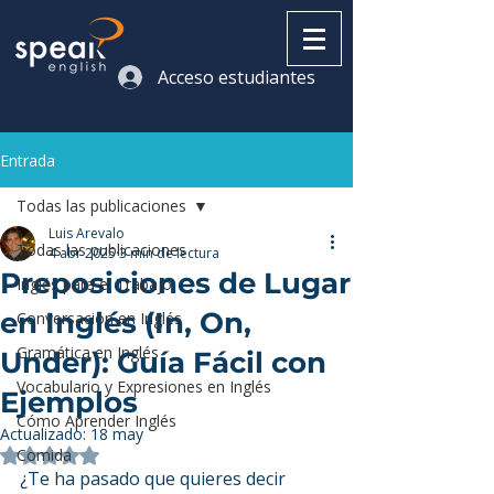
Acceso estudiantes
Entrada
Todas las publicaciones
Luis Arevalo
Todas las publicaciones
4 abr 2025
3 min de lectura
Preposiciones de Lugar
Inglés para el Trabajo
en Inglés (In, On,
Conversación en Inglés
Gramática en Inglés
Under): Guía Fácil con
Vocabulario y Expresiones en Inglés
Ejemplos
Cómo Aprender Inglés
Actualizado:
18 may
Comida
Obtuvo NaN de 5 estrellas.
¿Te ha pasado que quieres decir 