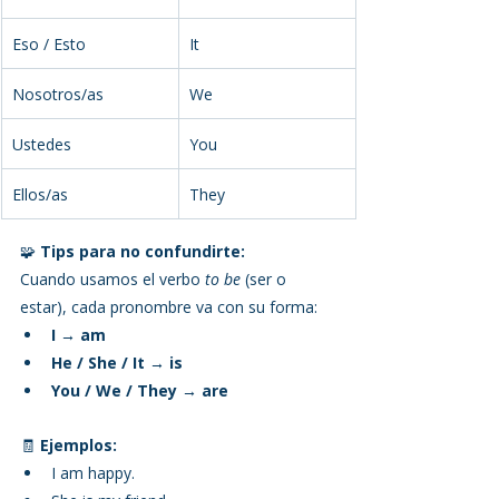
Eso / Esto
It
Nosotros/as
We
Ustedes
You
Ellos/as
They
🧩 
Tips para no confundirte:
Cuando usamos el verbo 
to be
 (ser o 
estar), cada pronombre va con su forma:
I → am
He / She / It → is
You / We / They → are
🧾 
Ejemplos:
I am happy.