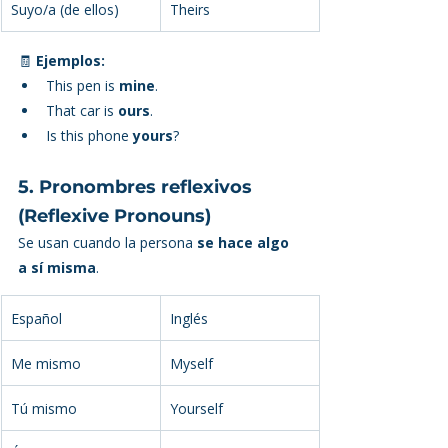
Suyo/a (de ellos)
Theirs
🧾 
Ejemplos:
This pen is 
mine
.
That car is 
ours
.
Is this phone 
yours
?
5. Pronombres reflexivos 
(Reflexive Pronouns)
Se usan cuando la persona 
se hace algo 
a sí misma
.
Español
Inglés
Me mismo
Myself
Tú mismo
Yourself