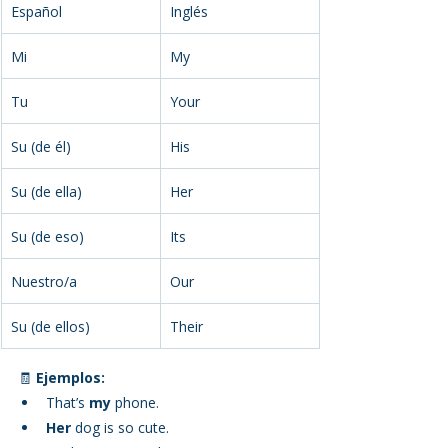
Español
Inglés
Mi
My
Tu
Your
Su (de él)
His
Su (de ella)
Her
Su (de eso)
Its
Nuestro/a
Our
Su (de ellos)
Their
🧾 
Ejemplos:
That’s 
my
 phone.
Her
 dog is so cute.