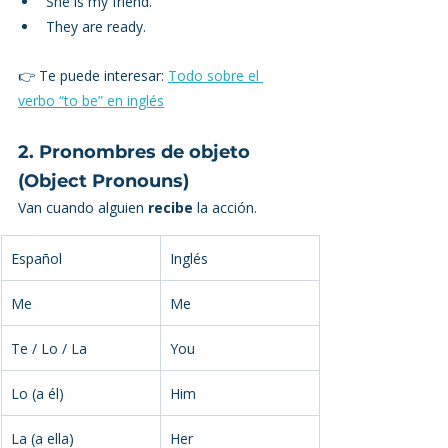
She is my friend.
They are ready.
👉 Te puede interesar: 
Todo sobre el 
verbo “to be” en inglés
2. Pronombres de objeto 
(Object Pronouns)
Van cuando alguien 
recibe
 la acción.
Español
Inglés
Me
Me
Te / Lo / La
You
Lo (a él)
Him
La (a ella)
Her