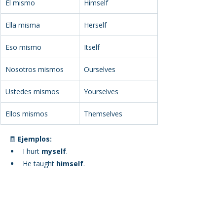
Él mismo
Himself
Ella misma
Herself
Eso mismo
Itself
Nosotros mismos
Ourselves
Ustedes mismos
Yourselves
Ellos mismos
Themselves
🧾 
Ejemplos:
I hurt 
myself
.
He taught 
himself
.
We enjoyed 
ourselves
.
✏️ Mini Quiz (porque aprender sin 