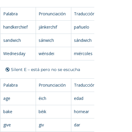
Palabra
Pronunciación
Traducción
handkerchief
jánkerchif
pañuelo
sandwich
sánwich
sándwich
Wednesday
wénsdei
miércoles
🔇 Silent E – está pero no se escucha
Palabra
Pronunciación
Traducción
age
éich
edad
bake
béik
hornear
give
giv
dar