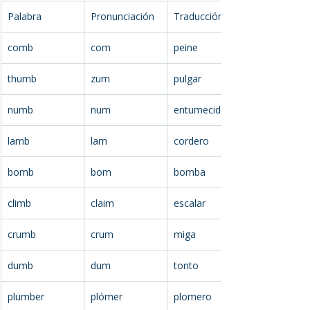
Palabra
Pronunciación
Traducción
comb
com
peine
thumb
zum
pulgar
numb
num
entumecido
lamb
lam
cordero
bomb
bom
bomba
climb
claim
escalar
crumb
crum
miga
dumb
dum
tonto
plumber
plómer
plomero