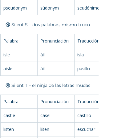
pseudonym
súdonym
seudónimo
🔇 Silent S – dos palabras, mismo truco
Palabra
Pronunciación
Traducción
isle
áil
isla
aisle
áil
pasillo
🔇 Silent T – el ninja de las letras mudas
Palabra
Pronunciación
Traducción
castle
cásel
castillo
listen
lísen
escuchar