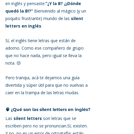
en inglés y pensaste:
“¿Y la B? ¿¡Dónde 
quedó la B!?” 
Bienvenido al mágico (y un 
poquito frustrante) mundo de las 
silent 
letters en inglés
.
Sí, el inglés tiene letras que están de 
adorno. Como ese compañero de grupo 
que no hace nada, pero igual se lleva la 
nota. 😒
Pero tranqui, acá te dejamos una guía 
divertida y súper útil para que no vuelvas a 
caer en la trampa de las letras mudas.
🧠 ¿Qué son las silent letters en inglés?
Las 
silent letters
 son letras que se 
escriben pero no se pronuncian.Sí, existen. 
Y no, no es un error de ortografía: están 