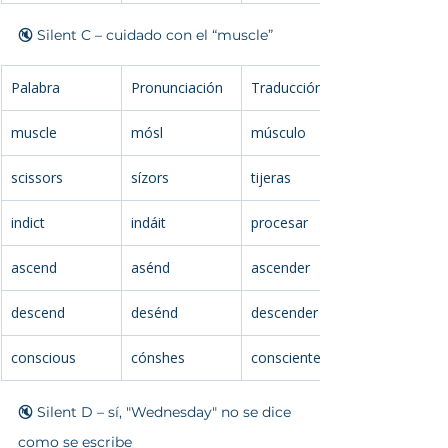
🔇 Silent C – cuidado con el “muscle”
Palabra
Pronunciación
Traducción
muscle
mósl
músculo
scissors
sízors
tijeras
indict
indáit
procesar
ascend
asénd
ascender
descend
desénd
descender
conscious
cónshes
consciente
🔇 Silent D – sí, "Wednesday" no se dice 
como se escribe