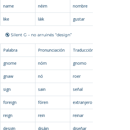
name
néim
nombre
like
láik
gustar
🔇 Silent G – no arruinés “design”
Palabra
Pronunciación
Traducción
gnome
nóm
gnomo
gnaw
nó
roer
sign
sain
señal
foreign
fóren
extranjero
reign
rein
reinar
design
disáin
diseñar