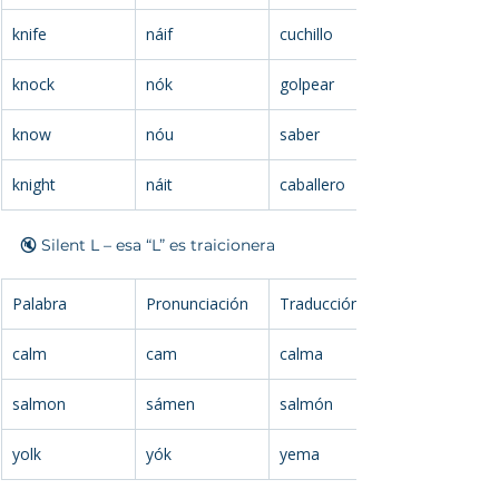
knife
náif
cuchillo
knock
nók
golpear
know
nóu
saber
knight
náit
caballero
🔇 Silent L – esa “L” es traicionera
Palabra
Pronunciación
Traducción
calm
cam
calma
salmon
sámen
salmón
yolk
yók
yema