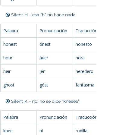
🔇 Silent H – esa “h” no hace nada
Palabra
Pronunciación
Traducción
honest
ónest
honesto
hour
áuer
hora
heir
jér
heredero
ghost
góst
fantasma
🔇 Silent K – no, no se dice “kneeee”
Palabra
Pronunciación
Traducción
knee
ní
rodilla