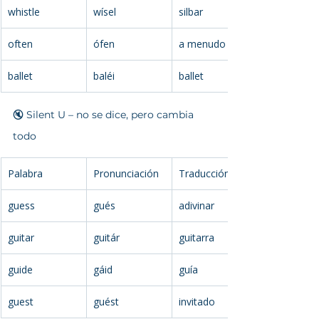
whistle
wísel
silbar
often
ófen
a menudo
ballet
baléi
ballet
🔇 Silent U – no se dice, pero cambia 
todo
Palabra
Pronunciación
Traducción
guess
gués
adivinar
guitar
guitár
guitarra
guide
gáid
guía
guest
guést
invitado