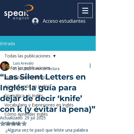
Acceso estudiantes
Entrada
Todas las publicaciones
Luis Arevalo
Todas las publicaciones
21 jul 2025
3 min de lectura
“Las Silent Letters en
Inglés para el Trabajo
Inglés: la guía para
Conversación en Inglés
Gramática en Inglés
dejar de decir ‘knife’
Vocabulario y Expresiones en Inglés
con k (y evitar la pena)”
Cómo Aprender Inglés
Actualizado:
29 jul 2025
Comida
Obtuvo NaN de 5 estrellas.
¿Alguna vez te pasó que leíste una palabra 