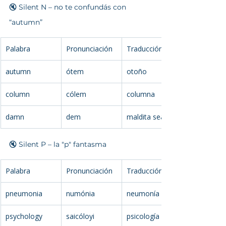
🔇 Silent N – no te confundás con 
“autumn”
Palabra
Pronunciación
Traducción
autumn
ótem
otoño
column
cólem
columna
damn
dem
maldita sea 😅
🔇 Silent P – la "p" fantasma
Palabra
Pronunciación
Traducción
pneumonia
numónia
neumonía
psychology
saicóloyi
psicología