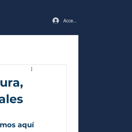
Acceso estudiantes
ura,
ales
amos aquí 