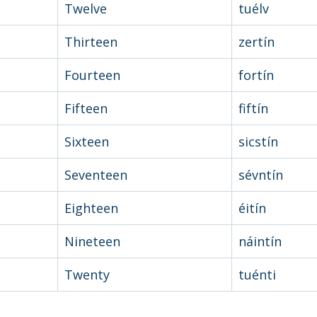
Twelve
tuélv
Thirteen
zertín
Fourteen
fortín
Fifteen
fiftín
Sixteen
sicstín
Seventeen
sévntín
Eighteen
éitín
Nineteen
náintín
Twenty
tuénti