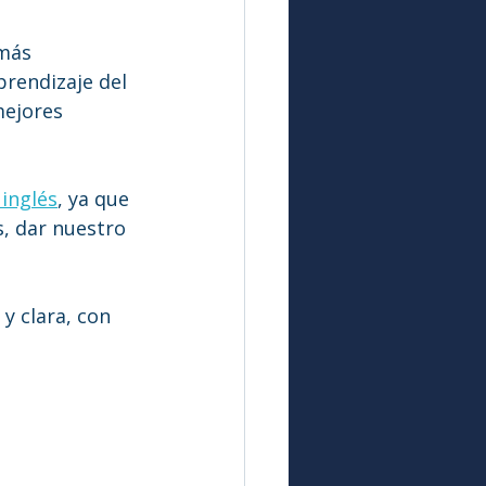
más 
prendizaje del 
mejores 
inglés
, ya que 
, dar nuestro 
y clara, con 