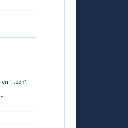
 en "-teen".
n 