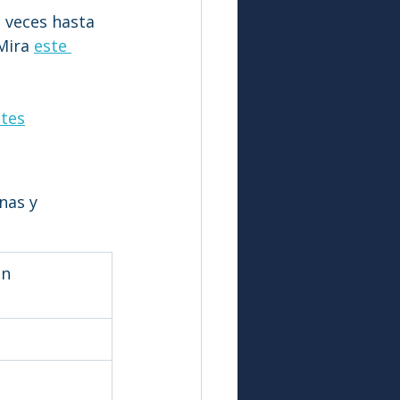
s veces hasta 
Mira 
este 
ntes
nas y 
n 