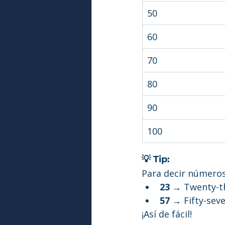
50
60
70
80
90
100
💡 Tip:
Para decir números
23
 → Twenty-t
57
 → Fifty-sev
¡Así de fácil!