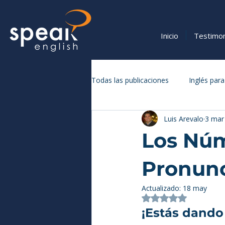
Inicio
Testimo
Todas las publicaciones
Inglés para
Luis Arevalo
3 mar
Vocabulario y Expresiones en Inglé
Los Núm
Pronunc
Actualizado:
18 may
Obtuvo NaN de 5 
¡Estás dando