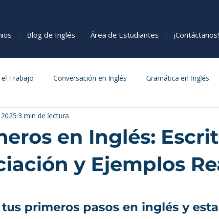
nios
Blog de Inglés
Área de Estudiantes
¡Contáctanos!
 el Trabajo
Conversación en Inglés
Gramática en Inglés
 2025
3 min de lectura
s
Cómo Aprender Inglés
Comida
eros en Inglés: Escrit
iación y Ejemplos Re
estrellas.
 tus primeros pasos en inglés y est