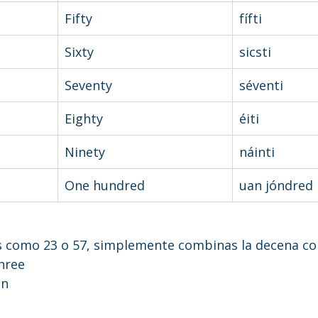
Fifty
fífti
Sixty
sicsti
Seventy
séventi
Eighty
éiti
Ninety
náinti
One hundred
uan jóndred
 como 23 o 57, simplemente combinas la decena con
hree
en