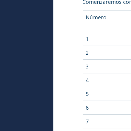
Comenzaremos con l
Número
1
2
3
4
5
6
7