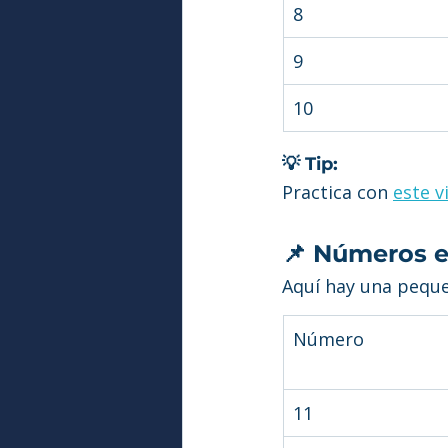
8
9
10
💡 Tip:
Practica con 
este v
📌 Números en
Aquí hay una pequeñ
Número
11