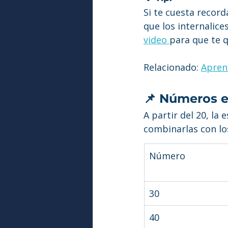
Si te cuesta record
que los internalice
video 
para que te 
Relacionado: 
Aprend
📌 Números en
A partir del 20, la
combinarlas con los
Número
30
40