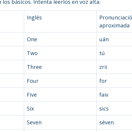
os básicos. Intenta leerlos en voz alta:
Inglés
Pronunciació
aproximada
One
uán
Two
tú
Three
zrii
Four
for
Five
faiv
Six
sics
Seven
séven