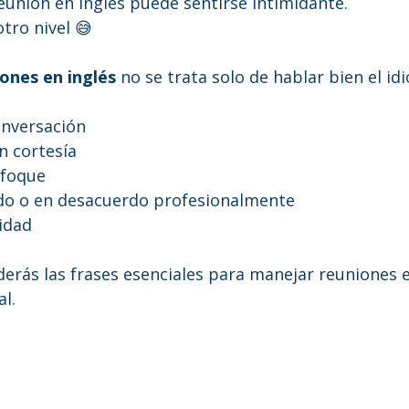
eunión en inglés puede sentirse intimidante.
otro nivel 😅
ones en inglés
 no se trata solo de hablar bien el id
onversación
n cortesía
nfoque
do o en desacuerdo profesionalmente
ridad
erás las frases esenciales para manejar reuniones e
l.