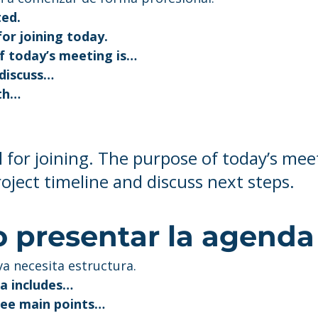
ted.
for joining today.
f today’s meeting is…
 discuss…
ith…
 for joining. The purpose of today’s meet
oject timeline and discuss next steps.
o presentar la agenda
a necesita estructura.
a includes…
ree main points…