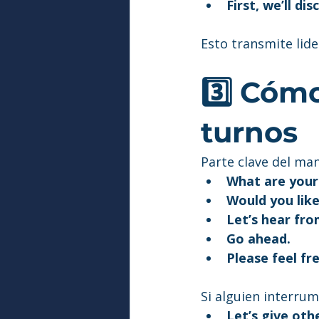
First, we’ll d
Esto transmite lid
3️⃣ Cómo
turnos
Parte clave del ma
What are your
Would you lik
Let’s hear fr
Go ahead.
Please feel fr
Si alguien interru
Let’s give oth