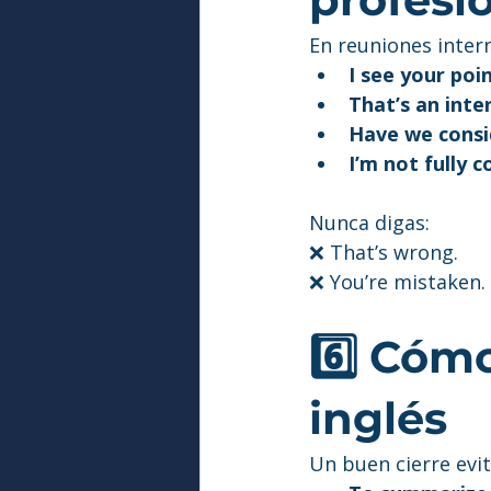
En reuniones intern
I see your poin
That’s an int
Have we consi
I’m not fully 
Nunca digas:
❌ That’s wrong.
❌ You’re mistaken.
6️⃣ Cóm
inglés
Un buen cierre evit