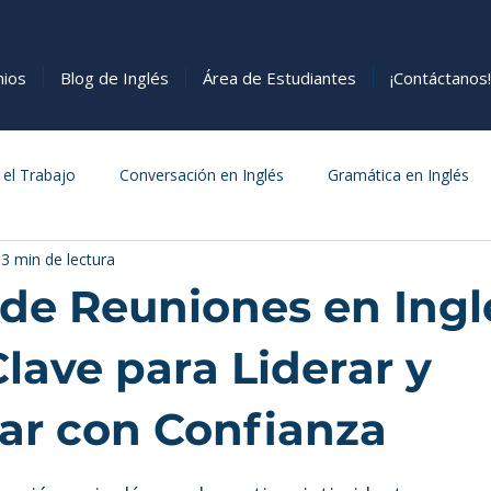
nios
Blog de Inglés
Área de Estudiantes
¡Contáctanos!
 el Trabajo
Conversación en Inglés
Gramática en Inglés
3 min de lectura
s
Cómo Aprender Inglés
Comida
de Reuniones en Ingl
lave para Liderar y
par con Confianza
estrellas.