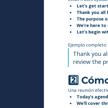
Let’s get star
Thank you all 
The purpose o
We’re here to
Let’s begin w
Ejemplo completo:
Thank you all
review the pr
2️⃣ Cóm
Una reunión efectiv
Today’s agend
We’ll cover th