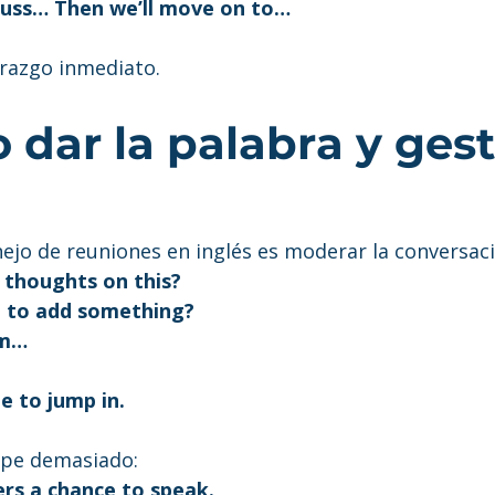
iscuss… Then we’ll move on to…
erazgo inmediato.
 dar la palabra y gest
nejo de reuniones en inglés es moderar la conversaci
 thoughts on this?
e to add something?
om…
ee to jump in.
mpe demasiado:
ers a chance to speak.