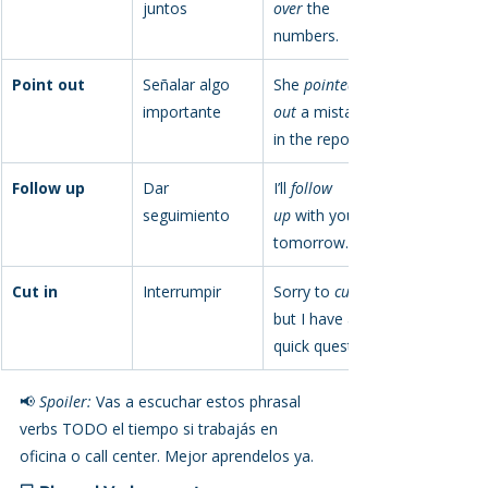
juntos
over
 the 
numbers.
Point out
Señalar algo 
She 
pointed 
importante
out
 a mistake 
in the report.
Follow up
Dar 
I’ll 
follow 
seguimiento
up
 with you 
tomorrow.
Cut in
Interrumpir
Sorry to 
cut in
but I have a 
quick question.
📢 
Spoiler:
 Vas a escuchar estos phrasal 
verbs TODO el tiempo si trabajás en 
oficina o call center. Mejor aprendelos ya.