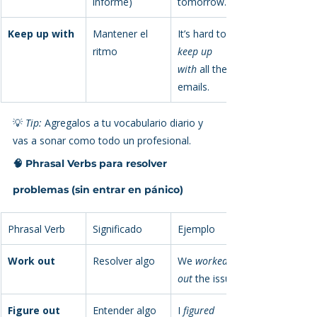
informe)
tomorrow.
Keep up with
Mantener el 
It’s hard to 
ritmo
keep up 
with
 all the 
emails.
💡 
Tip:
 Agregalos a tu vocabulario diario y 
vas a sonar como todo un profesional.
🧠 Phrasal Verbs para resolver 
problemas (sin entrar en pánico)
Phrasal Verb
Significado
Ejemplo
Work out
Resolver algo
We 
worked 
out
 the issue.
Figure out
Entender algo 
I 
figured 