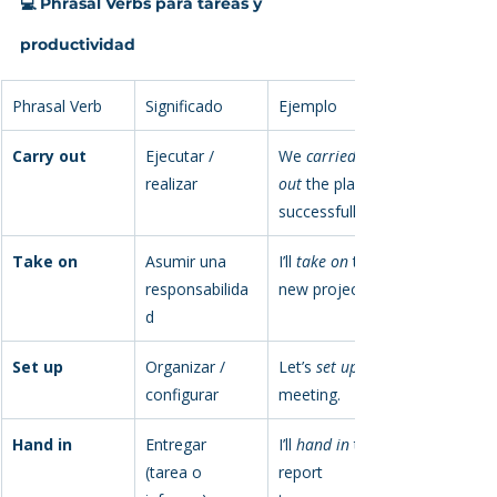
💻 Phrasal Verbs para tareas y 
productividad
Phrasal Verb
Significado
Ejemplo
Carry out
Ejecutar / 
We 
carried 
realizar
out
 the plan 
successfully.
Take on
Asumir una 
I’ll 
take on
 the 
responsabilida
new project.
d
Set up
Organizar / 
Let’s 
set up
configurar
meeting.
Hand in
Entregar 
I’ll 
hand in
 the 
(tarea o 
report 