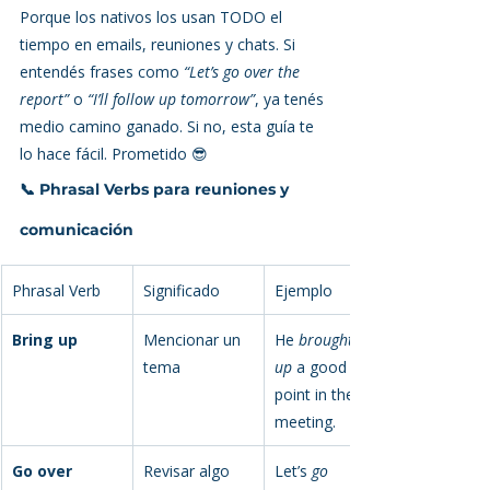
Porque los nativos los usan TODO el 
tiempo en emails, reuniones y chats. Si 
entendés frases como 
“Let’s go over the 
report”
 o 
“I’ll follow up tomorrow”
, ya tenés 
medio camino ganado. Si no, esta guía te 
lo hace fácil. Prometido 😎
📞 Phrasal Verbs para reuniones y 
comunicación
Phrasal Verb
Significado
Ejemplo
Bring up
Mencionar un 
He 
brought 
tema
up
 a good 
point in the 
meeting.
Go over
Revisar algo 
Let’s 
go 