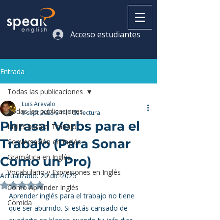
Acceso estudiantes
Entrada
Todas las publicaciones
Luis Arevalo
Todas las publicaciones
9 sept 2025
3 min de lectura
Phrasal Verbs para el
Inglés para el Trabajo
Trabajo (Para Sonar
Conversación en Inglés
Gramática en Inglés
Como un Pro)
Vocabulario y Expresiones en Inglés
Actualizado:
20 dic 2025
Obtuvo NaN de 5 estrellas.
Cómo Aprender Inglés
Aprender inglés para el trabajo no tiene 
Comida
que ser aburrido. Si estás cansado de 