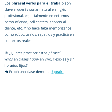
Los 
phrasal verbs para el trabajo
 son 
clave si querés sonar natural en inglés 
profesional, especialmente en entornos 
como oficinas, call centers, servicio al 
cliente, etc. Y no hace falta memorizarlos 
como robot: usalos, repetilos y practicá en 
contextos reales.
🎯 ¿Querés practicar estos 
phrasal 
verbs
 en clases 100% en vivo, flexibles y sin 
horarios fijos?
🦙 Probá una clase demo en 
Speak 
English
 y llevá tu inglés laboral al siguiente 
nivel.
👉 
Reservá tu clase de prueba gratuita 
ahora