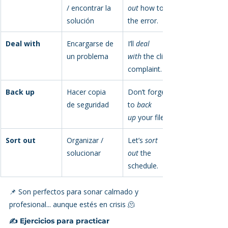
/ encontrar la 
out
 how to fix 
solución
the error.
Deal with
Encargarse de 
I’ll 
deal 
un problema
with
 the client 
complaint.
Back up
Hacer copia 
Don’t forget 
de seguridad
to 
back 
up
 your files.
Sort out
Organizar / 
Let’s 
sort 
solucionar
out
 the 
schedule.
📌 Son perfectos para sonar calmado y 
profesional... aunque estés en crisis 🫠
✍️ Ejercicios para practicar