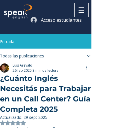
Acceso estudiantes
Entrada
Todas las publicaciones
Luis Arevalo
26 feb 2025
3 min de lectura
¿Cuánto Inglés
Necesitás para Trabajar
en un Call Center? Guía
Completa 2025
Actualizado:
29 sept 2025
Obtuvo NaN de 5 estrellas.