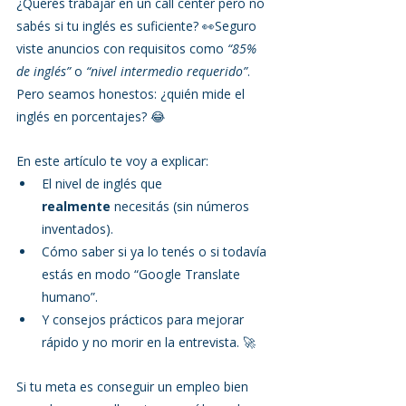
¿Querés trabajar en un call center pero no 
sabés si tu inglés es suficiente? 👀Seguro 
viste anuncios con requisitos como 
“85% 
de inglés”
 o 
“nivel intermedio requerido”
. 
Pero seamos honestos: ¿quién mide el 
inglés en porcentajes? 😂
En este artículo te voy a explicar:
El nivel de inglés que 
realmente
 necesitás (sin números 
inventados).
Cómo saber si ya lo tenés o si todavía 
estás en modo “Google Translate 
humano”.
Y consejos prácticos para mejorar 
rápido y no morir en la entrevista. 🚀
Si tu meta es conseguir un empleo bien 