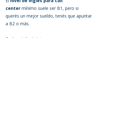
El 
nivel de inglés para call 
center
 mínimo suele ser B1, pero si 
querés un mejor sueldo, tenés que apuntar 
a B2 o más.
En 
Speak English
 tenemos un programa 
especializado para call centers donde vas a:
✅ Mejorar tu fluidez con simulaciones de 
llamadas.
✅ Reforzar gramática sin aburrirte.
✅ Practicar entrevistas reales.
✅ Alcanzar un nivel B2+ en poco tiempo.
📊 
Dato real:
 8 de cada 10 de nuestros 
estudiantes consiguen trabajo en los 
mejores call centers.
👉 Y para que no te quede ninguna duda: 