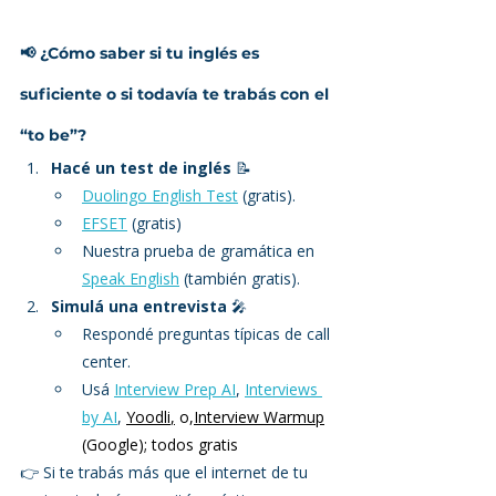
📢 ¿Cómo saber si tu inglés es 
suficiente o si todavía te trabás con el 
“to be”?
Hacé un test de inglés
 📝
Duolingo English Test
 (gratis).
EFSET
 (gratis)
Nuestra prueba de gramática en 
Speak English
 (también gratis).
Simulá una entrevista
 🎤
Respondé preguntas típicas de call 
center.
Usá 
Interview Prep AI
, 
Interviews 
by AI
, 
Yoodli
,
 o,
Interview Warmup
(Google); todos gratis
👉 Si te trabás más que el internet de tu 