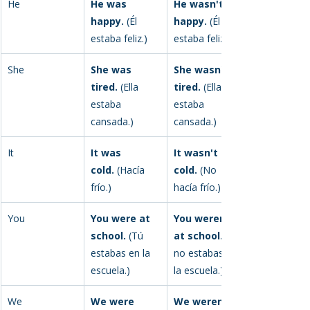
He
He was 
He wasn't 
happy.
 (Él 
happy.
 (Él no 
estaba feliz.)
estaba feliz.)
She
She was 
She wasn't 
tired.
 (Ella 
tired.
 (Ella no 
estaba 
estaba 
cansada.)
cansada.)
It
It was 
It wasn't 
cold.
 (Hacía 
cold.
 (No 
frío.)
hacía frío.)
You
You were at 
You weren't 
school.
 (Tú 
at school.
estabas en la 
no estabas en 
escuela.)
la escuela.)
We
We were 
We weren't 