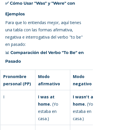
✅ 
Cómo Usar "Was" y "Were" con 
Ejemplos
Para que lo entiendas mejor, aquí tienes 
una tabla con las formas afirmativa, 
negativa e interrogativa del verbo "to be" 
en pasado:
📊 
Comparación del Verbo "To Be" en 
Pasado
Pronombre 
Modo 
Modo 
personal (PP)
afirmativo
negativo
I
I was at 
I wasn't at 
home.
 (Yo 
home.
 (Yo no 
estaba en 
estaba en 
casa.)
casa.)