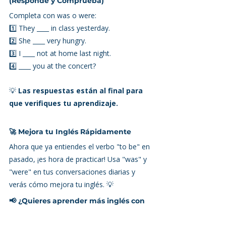
(Responde y Comprueba)
Completa con was o were:
1️⃣ They ____ in class yesterday.
2️⃣ She ____ very hungry.
3️⃣ I ____ not at home last night.
4️⃣ ____ you at the concert?
💡 
Las respuestas están al final para 
que verifiques tu aprendizaje.
🚀
 Mejora tu Inglés Rápidamente
Ahora que ya entiendes el verbo "to be" en 
pasado, ¡es hora de practicar! Usa "was" y 
"were" en tus conversaciones diarias y 
verás cómo mejora tu inglés. 💡
📢 ¿Quieres aprender más inglés con 
clases flexibles y profesores expertos?