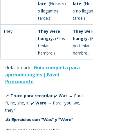
late.
 (Nosotro
late.
 (Nosotro
s llegamos 
s no llegamos 
tarde.)
tarde.)
They
They were 
They weren't 
hungry.
 (Ellos 
hungry.
 (Ellos 
tenían 
no tenían 
hambre.)
hambre.)
Relacionado: 
Guía completa para 
aprender inglés | Nivel 
Principiante
📌 
Truco para recordar:
✔️ 
Was
 → Para 
"I, he, she, it"✔️ 
Were
 → Para "you, we, 
they"
✍️ 
Ejercicios con "Was" y "Were" 