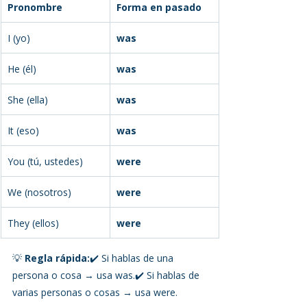
Pronombre
Forma en pasado
I (yo)
was
He (él)
was
She (ella)
was
It (eso)
was
You (tú, ustedes)
were
We (nosotros)
were
They (ellos)
were
💡 
Regla rápida:
✔️ Si hablas de una 
persona o cosa → usa was.✔️ Si hablas de 
varias personas o cosas → usa were.