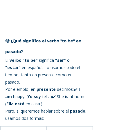
🧐 
¿Qué significa el verbo "to be" en 
pasado?
El 
verbo "to be"
 significa 
"ser" o 
"estar"
 en español. Lo usamos todo el 
tiempo, tanto en presente como en 
pasado.
Por ejemplo, en 
presente
 decimos:✔️ I 
am
 happy. (
Yo soy
 feliz.)✔️ She 
is
 at home. 
(
Ella está
 en casa.)
Pero, si queremos hablar sobre el 
pasado
, 
usamos dos formas: