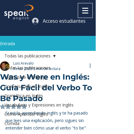
Acceso estudiantes
Entrada
Todas las publicaciones
Luis Arevalo
Todas las publicaciones
3 mar 2025
3 min de lectura
Was y Were en Inglés:
Inglés para el Trabajo
Guía Fácil del Verbo To
Conversación en Inglés
Gramática en Inglés
Be Pasado
Vocabulario y Expresiones en Inglés
Obtuvo NaN de 5 estrellas.
Si estás aprendiendo inglés y te ha pasado 
Cómo Aprender Inglés
que lees una explicación, pero sigues sin 
Comida
entender bien cómo usar el verbo "to be" 