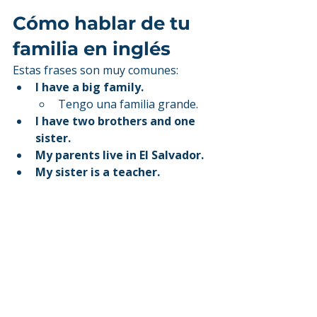
Cómo hablar de tu 
familia en inglés
Estas frases son muy comunes:
I have a big family.
Tengo una familia grande.
I have two brothers and one 
sister.
My parents live in El Salvador.
My sister is a teacher.
❌ Errores comunes
Error
Corrección
My father is 50 
My father is 50 
years
years old