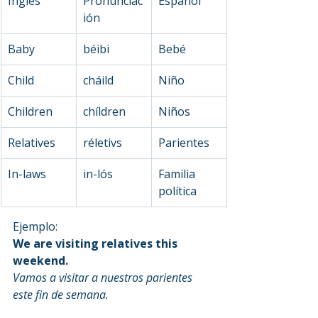
Inglés
Pronunciac
Español
ión
Baby
béibi
Bebé
Child
cháild
Niño
Children
chíldren
Niños
Relatives
réletivs
Parientes
In-laws
in-lós
Familia 
política
Ejemplo:
We are visiting relatives this 
weekend.
Vamos a visitar a nuestros parientes 
este fin de semana.