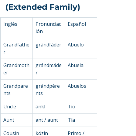
(Extended Family)
Inglés
Pronunciac
Español
ión
Grandfathe
grándfáder
Abuelo
r
Grandmoth
grándmáde
Abuela
er
r
Grandpare
grándpére
Abuelos
nts
nts
Uncle
ánkl
Tío
Aunt
ant / aunt
Tía
Cousin
kózin
Primo / 