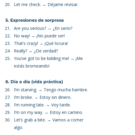
Let me check. → Déjame revisar.
5. Expresiones de sorpresa
Are you serious? → ¿En serio?
No way! → ¡No puede ser!
That’s crazy! → ¡Qué locura!
Really? → ¿De verdad?
You’ve got to be kidding me! → ¡Me 
estás bromeando!
6. Día a día (vida práctica)
I’m starving. → Tengo mucha hambre.
I’m broke. → Estoy sin dinero.
I’m running late. → Voy tarde.
I’m on my way. → Estoy en camino.
Let’s grab a bite. → Vamos a comer 
algo.