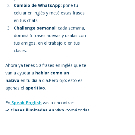
Cambio de WhatsApp:
 poné tu 
celular en inglés y meté estas frases 
en tus chats.
Challenge semanal:
 cada semana, 
dominá 5 frases nuevas y usalas con 
tus amigos, en el trabajo o en tus 
clases.
Ahora ya tenés 50 frases en inglés que te 
van a ayudar a 
hablar como un 
nativo
 en tu día a día.Pero ojo: esto es 
apenas el 
aperitivo
.
En
Speak English
 vas a encontrar:
✔️ 
Clases ilimitadas en vivo
 (tomá todas 
las que querás, sin límite)
✔️ 
Horarios flexibles
 (estudiás cuando 
podás, sin horarios fijos)