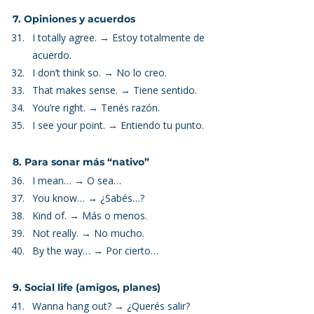
7. Opiniones y acuerdos
I totally agree. → Estoy totalmente de 
acuerdo.
I don’t think so. → No lo creo.
That makes sense. → Tiene sentido.
You’re right. → Tenés razón.
I see your point. → Entiendo tu punto.
8. Para sonar más “nativo”
I mean… → O sea…
You know… → ¿Sabés…?
Kind of. → Más o menos.
Not really. → No mucho.
By the way… → Por cierto…
9. Social life (amigos, planes)
Wanna hang out? → ¿Querés salir?