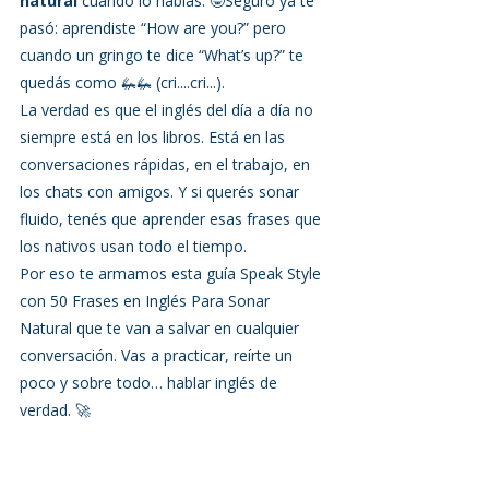
natural
 cuando lo hablás. 🤓Seguro ya te 
pasó: aprendiste “How are you?” pero 
cuando un gringo te dice “What’s up?” te 
quedás como 🦗🦗 (cri....cri...).
La verdad es que el inglés del día a día no 
siempre está en los libros. Está en las 
conversaciones rápidas, en el trabajo, en 
los chats con amigos. Y si querés sonar 
fluido, tenés que aprender esas frases que 
los nativos usan todo el tiempo.
Por eso te armamos esta guía Speak Style 
con 50 Frases en Inglés Para Sonar 
Natural que te van a salvar en cualquier 
conversación. Vas a practicar, reírte un 
poco y sobre todo… hablar inglés de 
verdad. 🚀