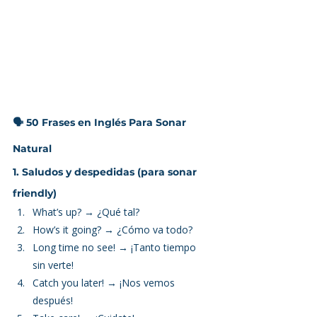
🗣️ 50 Frases en Inglés Para Sonar 
Natural
1. Saludos y despedidas (para sonar 
friendly)
What’s up? → ¿Qué tal?
How’s it going? → ¿Cómo va todo?
Long time no see! → ¡Tanto tiempo 
sin verte!
Catch you later! → ¡Nos vemos 
después!