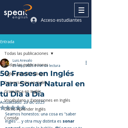
Acceso estudiantes
Entrada
Todas las publicaciones
Luis Arevalo
Todas las publicaciones
29 sept 2025
3 min de lectura
50 Frases en Inglés
Inglés para el Trabajo
Para Sonar Natural en
Conversación en Inglés
Gramática en Inglés
tu Día a Día
Vocabulario y Expresiones en Inglés
Actualizado:
20 dic 2025
Obtuvo NaN de 5 estrellas.
Cómo Aprender Inglés
Seamos honestos: una cosa es “saber 
Comida
inglés”… y otra muy distinta es 
sonar 