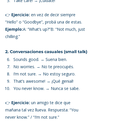
Take care! → ¡Cuidate!
👉 
Ejercicio:
 en vez de decir siempre 
“Hello” o “Goodbye”, probá una de estas. 
Ejemplo:
A: “What’s up?”B: “Not much, just 
chilling.”
2. Conversaciones casuales (small talk)
Sounds good. → Suena bien.
No worries. → No te preocupés.
I’m not sure. → No estoy seguro.
That’s awesome! → ¡Qué genial!
You never know. → Nunca se sabe.
👉 
Ejercicio:
 un amigo te dice que 
mañana tal vez llueva. Respuesta: “You 
never know.” / “I’m not sure.”