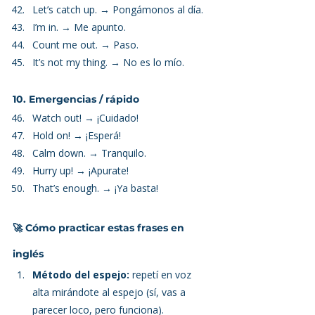
Let’s catch up. → Pongámonos al día.
I’m in. → Me apunto.
Count me out. → Paso.
It’s not my thing. → No es lo mío.
10. Emergencias / rápido
Watch out! → ¡Cuidado!
Hold on! → ¡Esperá!
Calm down. → Tranquilo.
Hurry up! → ¡Apurate!
That’s enough. → ¡Ya basta!
🚀 Cómo practicar estas frases en 
inglés
Método del espejo:
 repetí en voz 
alta mirándote al espejo (sí, vas a 
parecer loco, pero funciona).