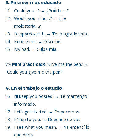
3. Para ser más educado
Could you…? → ¿Podrías…?
Would you mind…? → ¿Te 
molestaría…?
I’d appreciate it. → Te lo agradecería.
Excuse me. → Disculpe.
My bad. → Culpa mía.
👉 
Mini práctica:
❌ “Give me the pen.” ✅ 
“Could you give me the pen?”
4. En el trabajo o estudio
I’ll keep you posted. → Te mantengo 
informado.
Let’s get started. → Empecemos.
It’s up to you. → Depende de vos.
I see what you mean. → Ya entendí lo 
que decís.